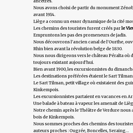
ancêtres.
Nous avons choisi de partir du monument Zénobe
avant 1914.
Liège a connu un essor dynamique de la cité mosa
Les chemins des touristes furent créés par
le Vi
Empruntons les pas des promeneurs de jadis.
Nous découvrons l’ancien canal de l’Ourthe, ouvra
Rhin bien avant la révolution belge de 1830.
Nous nous dirigeons vers le château Péralta où 
toujours existant aujourd’hui.
Bien avant 1900, les excursionnistes du dimanch
Les destinations préférées étaient le Sart Tilman
Le Sart Tilman, petit village où existaient des g
Kinkempois.
Les excursionnistes partaient en vacances en Ard
Une balade à bateau à vapeur les amenait de Lièg
Notre chemin après le Théâtre de Verdure nous 
bois de Kinkempois.
Nous sommes proches des chemins des touristes s
auteurs proches : Ougrée, Boncelles, Seraing…