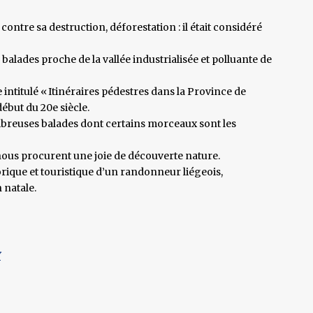
ontre sa destruction, déforestation : il était considéré
balades proche de la vallée industrialisée et polluante de
intitulé « Itinéraires pédestres dans la Province de
début du 20e siècle.
mbreuses balades dont certains morceaux sont les
 nous procurent une joie de découverte nature.
storique et touristique d’un randonneur liégeois,
 natale.
Y