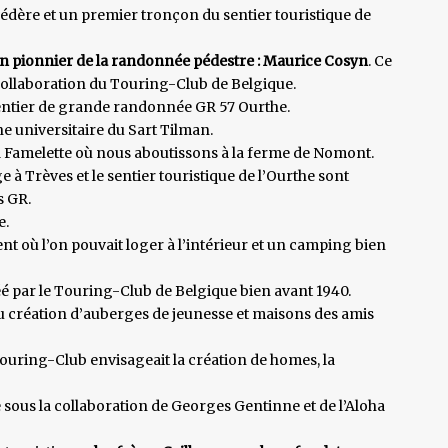
dère et un premier tronçon du sentier touristique de
’un pionnier de la randonnée pédestre : Maurice Cosyn
. Ce
la collaboration du Touring-Club de Belgique.
sentier de grande randonnée GR 57 Ourthe.
e universitaire du Sart Tilman.
la Famelette où nous aboutissons à la ferme de Nomont.
 à Trèves et le sentier touristique de l’Ourthe sont
s GR.
e.
nt où l’on pouvait loger à l’intérieur et un camping bien
é par le Touring-Club de Belgique bien avant 1940.
eu création d’auberges de jeunesse et maisons des amis
ouring-Club envisageait la création de homes, la
sous la collaboration de Georges Gentinne et de l’Aloha