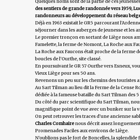
Quelques noms sont de la partie de ces jeunesses
des sentiers de grande randonnée vers 1959, Lu
randonneurs au développement du réseau belge 
Déjà en 1963 existait le GR5 parcourant l’Arden
séjourner dans les auberges de jeunesse et les am
Le premier tronçon en sortant de Liège nous amena
Famelette, la ferme de Nomont, La Roche aux Fa
La Roche aux Faucons était proche de la ferme d
boucles de l’Ourthe, site classé.
En poursuivant le GR 57 Ourthe vers Esneux, vous
Vieux Liège pour ses 50 ans.
Revenons un peu sur les chemins des touristes
Au Sart Tilman au lieu dit la Ferme de la Cense
dédiée à la fameuse bataille du Sart Tilman des 5 
Du côté du parc scientifique du Sart Tilman, no
magnifique point de vue avec un bunker sur la va
On peut retrouver les traces d’une ancienne sabl
Charles Comhaire
nous décrit assez longuement c
Promenades Faciles aux environs de Liège.
N’oublions pas le fort de Boncelles, la splendide