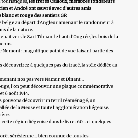
 touristiques,
les frères Cailloux, membres fondateurs
cien et André ont œuvré avec d’autres amis
blanc et rouge des sentiers GR
ne belge au départ d’Angleur amenant le randonneur à
is de la nature.
it vers le Sart Tilman, le haut d’Ougrée, les bois de la
ucons.
e Nomont : magnifique point de vue faisant partie des
 découvrirez à quelques pas du tracé, la stèle dédiée au
 amenant nos pas vers Namur et Dinant…
 Rouge, l’on peut découvrir une plaque commémorative
et 6 août 1914.
us pouvons découvrir un terril réaménagé, un
llée de la Meuse et toute l’agglomération liégeoise.
ière.
ette région liégeoise dans le livre : 60… et quelques
 forêt sérésienne… bien connue de tous les