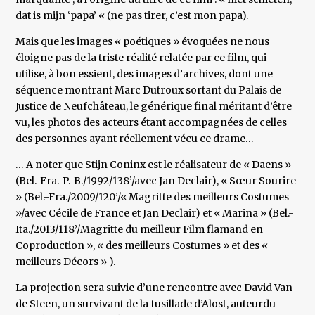
dat is mijn ‘papa’ « (ne pas tirer, c’est mon papa).
Mais que les images « poétiques » évoquées ne nous
éloigne pas de la triste réalité relatée par ce film, qui
utilise, à bon essient, des images d’archives, dont une
séquence montrant Marc Dutroux sortant du Palais de
Justice de Neufchâteau, le générique final méritant d’être
vu, les photos des acteurs étant accompagnées de celles
des personnes ayant réellement vécu ce drame…
… A noter que Stijn Coninx est le réalisateur de « Daens »
(Bel.-Fra.-P.-B./1992/138’/avec Jan Declair), « Sœur Sourire
» (Bel.-Fra./2009/120’/« Magritte des meilleurs Costumes
»/avec Cécile de France et Jan Declair) et « Marina » (Bel.-
Ita./2013/118’/Magritte du meilleur Film flamand en
Coproduction », « des meilleurs Costumes » et des «
meilleurs Décors » ).
La projection sera suivie d’une rencontre avec David Van
de Steen, un survivant de la fusillade d’Alost, auteurdu