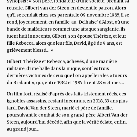
Synopsis : « Son père, fondateur d’une société, prenant sa
retraite, Gilbert van der Steen en devient le patron. Alors
qu’il se rendait chez ses parents, le 09 novembre 1985, il se
rend, joyeusement, en famille, au ‘Delhaise’ d’Alost, où une
bande de malfaiteurs commet une attaque sanglante. Ils
tuent huit innocents, Gilbert, son épouse,Thérèze, et leur
fille Rebecca, alors que leur fils, David, âgé de 9 ans, est
grièvement blessé… »
Gilbert, Thérèze et Rebecca, achevés, d’une manière
militaire, d’une balle dans la nuque, sont les trois
dernières victimes de ceux que l’on appellera les « tueurs
du Brabant », qui, entre 1982 et 1985 firent 28 victimes…
Un film fort, réalisé d’après des faits tristement réels, ces
ignobles assassins, restant inconnus, en 2018, 33 ans plus
tard, David Van der Steen, marié et père de famille,
poursuivant le combat de son grand-père, Albert Van der
Steen, aujourd’hui décédé, afin que la vérité éclate, enfin,
au grand jour…