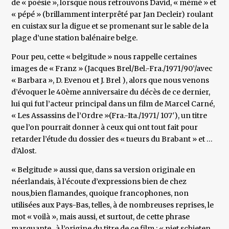
de « poésie », lorsque nous retrouvons David, « mémé » et
« pépé » (brillamment interprêté par Jan Decleir) roulant
en cuistax sur la digue et se promenant sur le sable de la
plage d’une station balénaire belge.
Pour peu, cette « belgitude » nous rappelle certaines
images de « Franz » (Jacques Brel/Bel.-Fra./1971/90’/avec
« Barbara », D. Evenou et J. Brel ), alors que nous venons
d’évoquer le 40ème anniversaire du décès de ce dernier,
lui qui fut l’acteur principal dans un film de Marcel Carné,
« Les Assassins de l’Ordre »(Fra.-Ita./1971/ 107′), un titre
que l’on pourrait donner à ceux qui ont tout fait pour
retarder l’étude du dossier des « tueurs du Brabant » et …
d’Alost.
« Belgitude » aussi que, dans sa version originale en
néerlandais, à l’écoute d’expressions bien de chez
nous,bien flamandes, quoique francophones, non
utilisées aux Pays-Bas, telles, à de nombreuses reprises, le
mot « voilà », mais aussi, et surtout, de cette phrase
marquante , à l’origine du titre de ce film : « niet schieten,