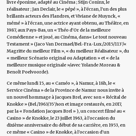
livre éponime, adapté au Cinéma ; Stijn Coninx, le
réalisateur ; Jan Declair, le « pépé », à l’écran, l’un des plus
brillants acteurs des Flandres, et Viviane de Muynck, «
mémé » à l’écran, une actrice ayant obtenu, au Théâtre, en
1987, aux Pays-Bas, un « Théo d’Or de la meilleure
Comédienne » et joué, au Cinéma, dans« Le tout nouveau
Testament » (Jaco Van Dormael/Bel.-Fra.-Lux./2015/113’/«
Magritte du meilleur Film », « du meilleur Réalisateur », du
« meilleur Scénario original ou Adaptation » et « de la
meilleure musique originale »/avec Yolande Moreau &
Benoît Poelvoorde).
Ce même lundi 15, au « Caméo », à Namur, à 18h, le «
Service Cinéma » de la Province de Namur nous invite à
un nouvel hommage à Jacques Brel, avec son « Récital de
Knokke » (Bel./1963/35’/son et image restaurés, en 2017,
par la « Fondation Jacques Brel » ), un concert filmé au «
Casino » de Knokke, le 23 juillet 1963, à l’occasion du
dixième anniversaire du début de sa carrière, en 1953, en
ce même « Casino » de Knokke, à l’occasion d’un