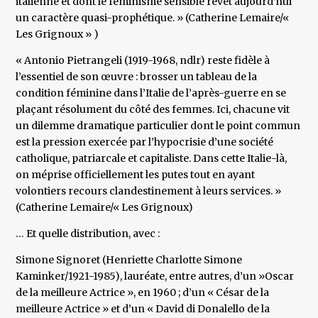
italienne et dont le féminisme sensible revêt aujourd’hui
un caractère quasi-prophétique. » (Catherine Lemaire/«
Les Grignoux » )
« Antonio Pietrangeli (1919-1968, ndlr) reste fidèle à
l’essentiel de son œuvre : brosser un tableau de la
condition féminine dans l’Italie de l’après-guerre en se
plaçant résolument du côté des femmes. Ici, chacune vit
un dilemme dramatique particulier dont le point commun
est la pression exercée par l’hypocrisie d’une société
catholique, patriarcale et capitaliste. Dans cette Italie-là,
on méprise officiellement les putes tout en ayant
volontiers recours clandestinement à leurs services. »
(Catherine Lemaire/« Les Grignoux)
… Et quelle distribution, avec :
Simone Signoret (Henriette Charlotte Simone
Kaminker/1921-1985), lauréate, entre autres, d’un »Oscar
de la meilleure Actrice », en 1960 ; d’un « César de la
meilleure Actrice » et d’un « David di Donalello de la