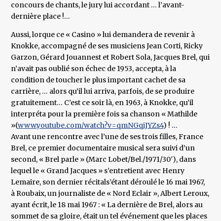
concours de chants, le jury lui accordant … l’avant-
dernière place !…
Aussi, lorque ce « Casino » lui demandera de revenir à
Knokke, accompagné de ses musiciens Jean Corti, Ricky
Garzon, Gérard Jouannest et Robert Sola, Jacques Brel, qui
n’avait pas oublié son échec de 1953, accepta, à la
condition de toucher le plus important cachet de sa
carrière, … alors qu’il lui arriva, parfois, de se produire
gratuitement… C’est ce soir là, en 1963, à Knokke, qu’il
interpréta pour la première fois sa chanson « Mathilde
»(
www.youtube.com/watch?v=qmNGqiJYZs4
) ! …
Avant une rencontre avec l’une de ses trois filles, France
Brel, ce premier documentaire musical sera suivi d’un
second, « Brel parle » (Marc Lobet/Bel./1971/30′), dans
lequel le « Grand Jacques » s’entretient avec Henry
Lemaire, son dernier récitals’étant déroulé le 16 mai 1967,
à Roubaix, un journaliste de « Nord Eclair », Albert Leroux,
ayant écrit, le 18 mai 1967 : « La dernière de Brel, alors au
sommet de sa gloire, était un tel événement que les places