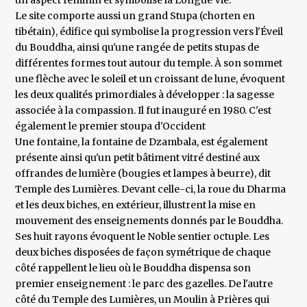
un aspect féminin et symbolise la Longue Vie.
Le site comporte aussi un grand Stupa (chorten en
tibétain), édifice qui symbolise la progression vers l'Éveil
du Bouddha, ainsi qu'une rangée de petits stupas de
différentes formes tout autour du temple. À son sommet
une flèche avec le soleil et un croissant de lune, évoquent
les deux qualités primordiales à développer : la sagesse
associée à la compassion. Il fut inauguré en 1980. C'est
également le premier stoupa d'Occident
Une fontaine, la fontaine de Dzambala, est également
présente ainsi qu'un petit bâtiment vitré destiné aux
offrandes de lumière (bougies et lampes à beurre), dit
Temple des Lumières. Devant celle-ci, la roue du Dharma
et les deux biches, en extérieur, illustrent la mise en
mouvement des enseignements donnés par le Bouddha.
Ses huit rayons évoquent le Noble sentier octuple. Les
deux biches disposées de façon symétrique de chaque
côté rappellent le lieu où le Bouddha dispensa son
premier enseignement : le parc des gazelles. De l'autre
côté du Temple des Lumières, un Moulin à Prières qui