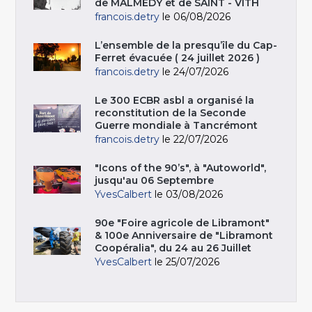
de MALMEDY et de SAINT - VITH
francois.detry
le 06/08/2026
L’ensemble de la presqu’île du Cap-
Ferret évacuée ( 24 juillet 2026 )
francois.detry
le 24/07/2026
Le 300 ECBR asbl a organisé la
reconstitution de la Seconde
Guerre mondiale à Tancrémont
francois.detry
le 22/07/2026
"Icons of the 90’s", à "Autoworld",
jusqu'au 06 Septembre
YvesCalbert
le 03/08/2026
90e "Foire agricole de Libramont"
& 100e Anniversaire de "Libramont
Coopéralia", du 24 au 26 Juillet
YvesCalbert
le 25/07/2026