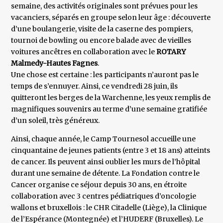
semaine, des activités originales sont prévues pour les
vacanciers, séparés en groupe selon leur âge : découverte
d’une boulangerie, visite de la caserne des pompiers,
tournoi de bowling ou encore balade avec de vieilles
voitures ancêtres en collaboration avec le
ROTARY
Malmedy-Hautes Fagnes
.
Une chose est certaine : les participants n’auront pas le
temps de s’ennuyer. Ainsi, ce vendredi 28 juin, ils
quitteront les berges de la Warchenne, les yeux remplis de
magnifiques souvenirs au terme d’une semaine gratifiée
d’un soleil, très généreux.
Ainsi, chaque année, le Camp Tournesol accueille une
cinquantaine de jeunes patients (entre 3 et 18 ans) atteints
de cancer. Ils peuvent ainsi oublier les murs de l’hôpital
durant une semaine de détente. La Fondation contre le
Cancer organise ce séjour depuis 30 ans, en étroite
collaboration avec 3 centres pédiatriques d’oncologie
wallons et bruxellois : le CHR Citadelle (Liège), la Clinique
de l’Espérance (Montegnée) et l’HUDERF (Bruxelles). Le