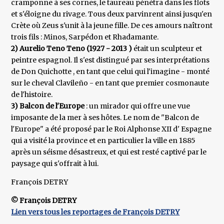
cramponne à ses cornes, le taureau pénétra dans les flots
et s'éloigne du rivage. Tous deux parvinrent ainsi jusqu'en
Crète où Zeus s'unit à la jeune fille. De ces amours naîtront
trois fils : Minos, Sarpédon et Rhadamante.
2) Aurelio Teno Teno (1927 - 2013 )
était un sculpteur et
peintre espagnol. Il s'est distingué par ses interprétations
de Don Quichotte , en tant que celui qui l'imagine - monté
sur le cheval Clavileño - en tant que premier cosmonaute
de l'histoire.
3) Balcon de l'Europe
: un mirador qui offre une vue
imposante de la mer à ses hôtes. Le nom de "Balcon de
l'Europe" a été proposé par le Roi Alphonse XII d' Espagne
qui a visité la province et en particulier la ville en 1885
après un séisme désastreux, et qui est resté captivé par le
paysage qui s'offrait à lui.
François DETRY
© François DETRY
Lien vers tous les reportages de François DETRY