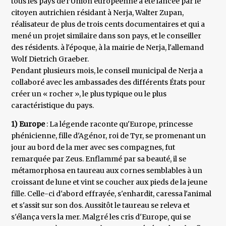
tous les pays de l’Union européenne a été lancée par le
citoyen autrichien résidant à Nerja, Walter Zupan,
réalisateur de plus de trois cents documentaires et qui a
mené un projet similaire dans son pays, et le conseiller
des résidents. à l'époque, à la mairie de Nerja, l'allemand
Wolf Dietrich Graeber.
Pendant plusieurs mois, le conseil municipal de Nerja a
collaboré avec les ambassades des différents États pour
créer un « rocher », le plus typique ou le plus
caractéristique du pays.
1) Europe
: La légende raconte qu'Europe, princesse
phénicienne, fille d'Agénor, roi de Tyr, se promenant un
jour au bord de la mer avec ses compagnes, fut
remarquée par Zeus. Enflammé par sa beauté, il se
métamorphosa en taureau aux cornes semblables à un
croissant de lune et vint se coucher aux pieds de la jeune
fille. Celle-ci d'abord effrayée, s'enhardit, caressa l'animal
et s'assit sur son dos. Aussitôt le taureau se releva et
s'élança vers la mer. Malgré les cris d'Europe, qui se