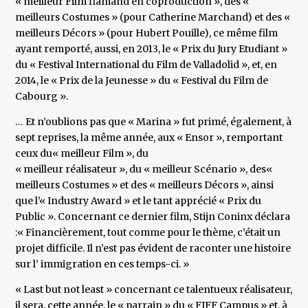
« meilleur Film flamand en coproduction », des «
meilleurs Costumes » (pour Catherine Marchand) et des «
meilleurs Décors » (pour Hubert Pouille), ce même film
ayant remporté, aussi, en 2013, le « Prix du Jury Etudiant »
du « Festival International du Film de Valladolid », et, en
2014, le « Prix de la Jeunesse » du « Festival du Film de
Cabourg ».
… Et n’oublions pas que « Marina » fut primé, également, à
sept reprises, la même année, aux « Ensor », remportant
ceux du« meilleur Film », du
« meilleur réalisateur », du « meilleur Scénario », des«
meilleurs Costumes » et des « meilleurs Décors », ainsi
que l’« Industry Award » et le tant apprécié « Prix du
Public ». Concernant ce dernier film, Stijn Coninx déclara
:« Financièrement, tout comme pour le thème, c’était un
projet difficile. Il n’est pas évident de raconter une histoire
sur l’ immigration en ces temps-ci. »
« Last but not least » concernant ce talentueux réalisateur,
il sera, cette année, le « parrain » du « FIFF Campus » et, à