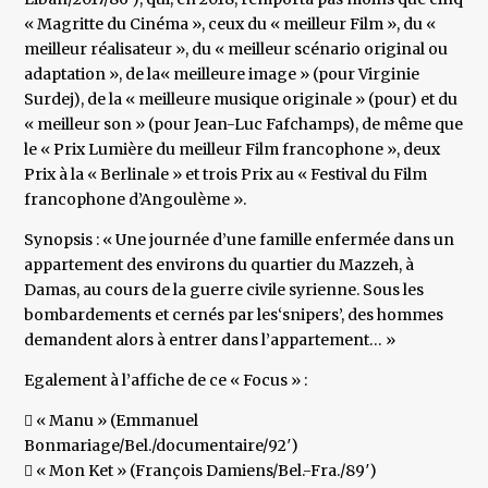
« Magritte du Cinéma », ceux du « meilleur Film », du «
meilleur réalisateur », du « meilleur scénario original ou
adaptation », de la« meilleure image » (pour Virginie
Surdej), de la « meilleure musique originale » (pour) et du
« meilleur son » (pour Jean-Luc Fafchamps), de même que
le « Prix Lumière du meilleur Film francophone », deux
Prix à la « Berlinale » et trois Prix au « Festival du Film
francophone d’Angoulème ».
Synopsis : « Une journée d’une famille enfermée dans un
appartement des environs du quartier du Mazzeh, à
Damas, au cours de la guerre civile syrienne. Sous les
bombardements et cernés par les‘snipers’, des hommes
demandent alors à entrer dans l’appartement… »
Egalement à l’affiche de ce « Focus » :
 « Manu » (Emmanuel
Bonmariage/Bel./documentaire/92′)
 « Mon Ket » (François Damiens/Bel.-Fra./89′)