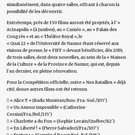
simultanément, dans quatre salles, offrant à chacun la
possibilité de les découvrir.
Entretemps, près de 150 films auront été projetés, à l’ «
Acinapolis » (à Jambes), au « Caméo », au « Palais des
Congrès » et au « Théâtre Royal », le
« Quai 22 » de l’Université de Namur étant réservé aux
visions de presse, le « FIFF » devant bénéficier, dès 2019,
de trois salles, dont deux nouvelles, au sein de la « Maison
de la Culture » de la Province de Namur, qui est, depuis
l’an dernier, en pleine rénovation.
Pour la Compétition officielle, outre « Nos Batailles » déjà
cité, douze autres films ont été retenus
 « Alice T » (Radu Muntean/Rou.-Fra.-Suè./105′)
 « Un Amour impossible » (Catherine
Corsini/Fra./Bel./135′)
 « Charlotte a du Fun » (Sophie Lorain/Québec/82′)
 « En Liberté ! » (Pierre Salvadori/Fra./107′)