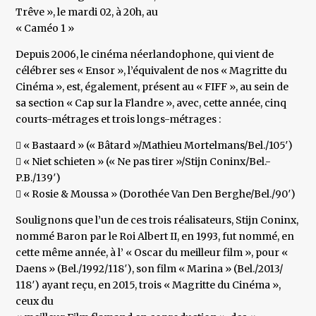
Trêve », le mardi 02, à 20h, au
« Caméo 1 »
Depuis 2006, le cinéma néerlandophone, qui vient de
célébrer ses « Ensor », l’équivalent de nos « Magritte du
Cinéma », est, également, présent au « FIFF », au sein de
sa section « Cap sur la Flandre », avec, cette année, cinq
courts-métrages et trois longs-métrages :
 « Bastaard » (« Bâtard »/Mathieu Mortelmans/Bel./105′)
 « Niet schieten » (« Ne pas tirer »/Stijn Coninx/Bel.-
P.B./139′)
 « Rosie & Moussa » (Dorothée Van Den Berghe/Bel./90′)
Soulignons que l’un de ces trois réalisateurs, Stijn Coninx,
nommé Baron par le Roi Albert II, en 1993, fut nommé, en
cette même année, à l’ « Oscar du meilleur film », pour «
Daens » (Bel./1992/118′), son film « Marina » (Bel./2013/
118′) ayant reçu, en 2015, trois « Magritte du Cinéma »,
ceux du