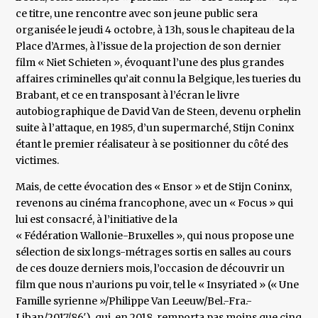
ce titre, une rencontre avec son jeune public sera
organisée le jeudi 4 octobre, à 13h, sous le chapiteau de la
Place d’Armes, à l’issue de la projection de son dernier
film « Niet Schieten », évoquant l’une des plus grandes
affaires criminelles qu’ait connu la Belgique, les tueries du
Brabant, et ce en transposant à l’écran le livre
autobiographique de David Van de Steen, devenu orphelin
suite à l’attaque, en 1985, d’un supermarché, Stijn Coninx
étant le premier réalisateur à se positionner du côté des
victimes.
Mais, de cette évocation des « Ensor » et de Stijn Coninx,
revenons au cinéma francophone, avec un « Focus » qui
lui est consacré, à l’initiative de la
« Fédération Wallonie-Bruxelles », qui nous propose une
sélection de six longs-métrages sortis en salles au cours
de ces douze derniers mois, l’occasion de découvrir un
film que nous n’aurions pu voir, tel le « Insyriated » (« Une
Famille syrienne »/Philippe Van Leeuw/Bel.-Fra.-
Liban/2017/86′), qui, en 2018, remporta pas moins que cinq