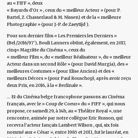
au « FIFF », deux
« Bayards d’Or » , ceux du « meilleur Acteur » (pour P.
Bartel, Z. Chasserlaud & M. Nissen) et de la « meilleure
Photographie » (pour J.-P. de Zaeytijd ).
Pour son dernier film « Les Premiers les Derniers »
(Bel./2016/97′), Bouli Lanners obtint, également, en 2017,
cinq« Magritte du Cinéma », ceux du
« meilleur Film », du « meilleur Réalisateur », du « meilleur
Acteur dans un second Rôle » (pour David Murgia), des «
meilleures Costumes » (pour Elise Ancion) et des «
meilleurs Décors » (pour Paul Rouschop), après avoir reçu
deux Prix, en 2016, à la « Berlinale ».
… Et du Cinéma belge francophone passons au Cinéma
français, avec le » Coup de Coeur« du « FIFF », qui nous
propose, ce samedi 29, à 14h, au « Théâtre Royal », une
rencontre, animée par notre collègue Eric Russon, qui
recevra l’acteur fançais Lambert Wilson , qui, six fois
nommé aux « César », entre 1985 et 2011, fut le lauréat, en