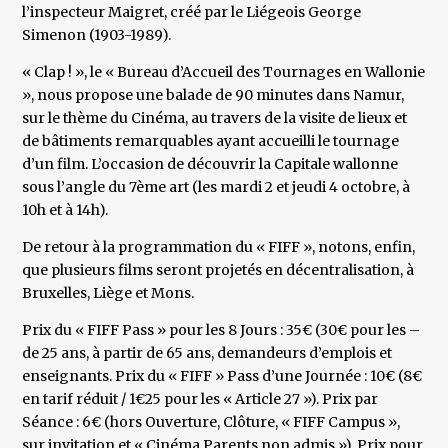
l’inspecteur Maigret, créé par le Liégeois George
Simenon (1903-1989).
« Clap ! », le « Bureau d’Accueil des Tournages en Wallonie
», nous propose une balade de 90 minutes dans Namur,
sur le thème du Cinéma, au travers de la visite de lieux et
de bâtiments remarquables ayant accueilli le tournage
d’un film. L’occasion de découvrir la Capitale wallonne
sous l’angle du 7ème art (les mardi 2 et jeudi 4 octobre, à
10h et à 14h).
De retour à la programmation du « FIFF », notons, enfin,
que plusieurs films seront projetés en décentralisation, à
Bruxelles, Liège et Mons.
Prix du « FIFF Pass » pour les 8 Jours : 35€ (30€ pour les –
de 25 ans, à partir de 65 ans, demandeurs d’emplois et
enseignants. Prix du « FIFF » Pass d’une Journée : 10€ (8€
en tarif réduit / 1€25 pour les « Article 27 »). Prix par
Séance : 6€ (hors Ouverture, Clôture, « FIFF Campus »,
sur invitation et « Cinéma Parents non admis »). Prix pour