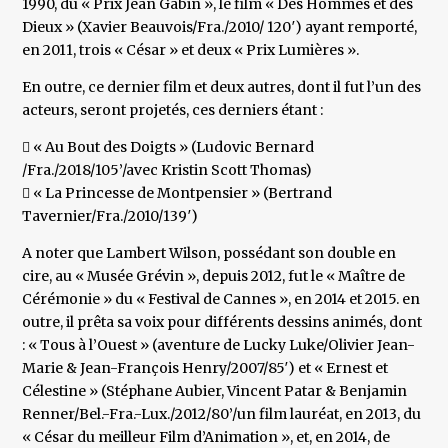
1990, du « Prix Jean Gabin », le film « Des Hommes et des
Dieux » (Xavier Beauvois/Fra./2010/ 120′) ayant remporté,
en 2011, trois « César » et deux « Prix Lumières ».
En outre, ce dernier film et deux autres, dont il fut l’un des
acteurs, seront projetés, ces derniers étant :
 « Au Bout des Doigts » (Ludovic Bernard
/Fra./2018/105’/avec Kristin Scott Thomas)
 « La Princesse de Montpensier » (Bertrand
Tavernier/Fra./2010/139′)
A noter que Lambert Wilson, possédant son double en
cire, au « Musée Grévin », depuis 2012, fut le « Maître de
Cérémonie » du « Festival de Cannes », en 2014 et 2015. en
outre, il prêta sa voix pour différents dessins animés, dont
: « Tous à l’Ouest » (aventure de Lucky Luke/Olivier Jean-
Marie & Jean-François Henry/2007/85′) et « Ernest et
Célestine » (Stéphane Aubier, Vincent Patar & Benjamin
Renner/Bel.-Fra.-Lux./2012/80’/un film lauréat, en 2013, du
« César du meilleur Film d’Animation », et, en 2014, de