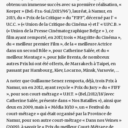
obtenu un immense succès avec sa première réalisation, «
Keeper » (Bel.-Fra.-Sui./2015/96′), lauréat, à Namur, en
2015, du « Prix de la Critique » du "FIFF", décerné par l’ «
U.C.C. » (« Union de la Critique du Cinéma ») et l’ « U.P.C.B. »
(« Union de la Presse Cinématographique Belge » ), ce
film ayant remporté, en 2017, trois « Magritte du Cinéma »,
du « meilleur premier Film », de la « meilleure Actrice
dans un second Rôle », pour Catherine Salée, et du «
meilleur Montage », pour Julie Brenta, de nombreux
autres Prix lui ont été offerts, de Marrakech à Taipei, en
passant par Hambourg, Kiev, Locarno, Minsk, Varsovie, …
A noter que Guillaume Senez remporta, déjà, trois Prix à
Namur, un en 2012, ayant reçu le « Prix du Jury » du « FIFF
», pour son court-métrage « U.H.T. » (Bel./2012/18’/avec
Catherine Salée, présente dans « Nos Batailles »), ainsi que
deux en 2009, mais à « Média 10/10 », un « Festival du
court-métrage » qui était organisé par la Province de
Namur, pour son autre court-métrage « Dans nos Veines »
(2009), à savoir le « Prix du meilleur Court-Métrage de