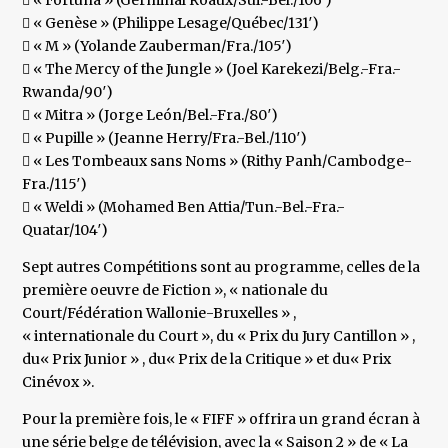
 « Fortuna » (Germinal Roaux/Sui.-Bel./106′)
 « Genèse » (Philippe Lesage/Québec/131′)
 « M » (Yolande Zauberman/Fra./105′)
 « The Mercy of the Jungle » (Joel Karekezi/Belg.-Fra.-
Rwanda/90′)
 « Mitra » (Jorge León/Bel.-Fra./80′)
 « Pupille » (Jeanne Herry/Fra.-Bel./110′)
 « Les Tombeaux sans Noms » (Rithy Panh/Cambodge-
Fra./115′)
 « Weldi » (Mohamed Ben Attia/Tun.-Bel.-Fra.-
Quatar/104′)
Sept autres Compétitions sont au programme, celles de la
première oeuvre de Fiction », « nationale du
Court/Fédération Wallonie-Bruxelles » ,
« internationale du Court », du « Prix du Jury Cantillon » ,
du« Prix Junior » , du« Prix de la Critique » et du« Prix
Cinévox ».
Pour la première fois, le « FIFF » offrira un grand écran à
une série belge de télévision, avec la « Saison 2 » de « La