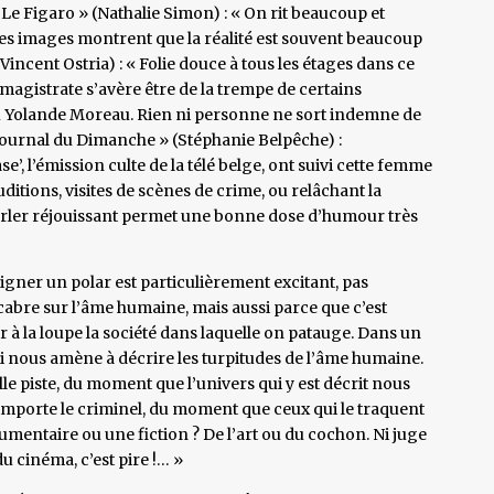
 Le Figaro » (Nathalie Simon) : « On rit beaucoup et
 Les images montrent que la réalité est souvent beaucoup
incent Ostria) : « Folie douce à tous les étages dans ce
 magistrate s’avère être de la trempe de certains
Yolande Moreau. Rien ni personne ne sort indemne de
ournal du Dimanche » (Stéphanie Belpêche) :
se’, l’émission culte de la télé belge, ont suivi cette femme
ditions, visites de scènes de crime, ou relâchant la
parler réjouissant permet une bonne dose d’humour très
 Signer un polar est particulièrement excitant, pas
cabre sur l’âme humaine, mais aussi parce que c’est
r à la loupe la société dans laquelle on patauge. Dans un
 qui nous amène à décrire les turpitudes de l’âme humaine.
lle piste, du moment que l’univers qui y est décrit nous
mporte le criminel, du moment que ceux qui le traquent
mentaire ou une fiction ? De l’art ou du cochon. Ni juge
u cinéma, c’est pire !… »