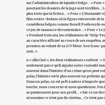
sur l’administration de lajustice belge… » Pour «
pourtant les dossiers de la juge sont terribles…
plus forte que la fiction… » Pour « L’Humanité »(V
film rentre-dedans où la figure extravertie de la
comédiens belges comme Benoît Poelvoorde ou 
ce jeu de massacre documentaire… » Pour « Le J
« Pendant trois ans, les réalisateurs de ‘Strip-Tea
au caractère affirmé au cours de ses enquêtes, au
pression au volant de sa 2CV bleue. Son franc-
noir.. »
A « AlloCiné », les deux réalisateurs confient : «
seulement parce qu’il aiguise notre curiosité ma
souvent dans l’histoire d’un crime qu’on peut voi
polar, l’histoire est le plus souvent un prétexte
Dans un polar, on est prêt à suivre n’importe que
touche, nous concerne et nous questionne. Peu i
se passionnent pour son profil… « Est-ce un docu
ni soumise ce n’est pas du cinéma… Ce n’est pas d