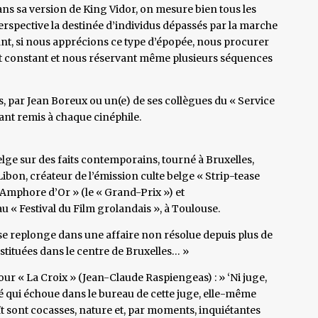
ns sa version de King Vidor, on mesure bien tous les
rspective la destinée d’individus dépassés par la marche
ant, si nous apprécions ce type d’épopée, nous procurer
êt constant et nous réservant même plusieurs séquences
ils, par Jean Boreux ou un(e) de ses collègues du « Service
ant remis à chaque cinéphile.
ge sur des faits contemporains, tourné à Bruxelles,
ibon, créateur de l’émission culte belge « Strip-tease
 « Amphore d’Or » (le « Grand-Prix ») et
au « Festival du Film grolandais », à Toulouse.
se replonge dans une affaire non résolue depuis plus de
stituées dans le centre de Bruxelles… »
our « La Croix » (Jean-Claude Raspiengeas) : » ‘Ni juge,
té qui échoue dans le bureau de cette juge, elle-même
t sont cocasses, nature et, par moments, inquiétantes