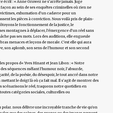
e écrit : « Anne Gruwez ne s’arrête jamais. Juge
 façon au sein de ses enquêtes criminelles où rien ne
s victimes, exhumation d’un cadavre pour un
sent les pièces à conviction. Nous voilà pris de plain-
côtoyons le fonctionnement de la justice, le
es montagnes à déplacer, l’émergence d’un réel sans
he pas ses mots. Lors des auditions, elle engueule
bras menaces et leçons de morale. C’est elle qui aura
erve, son aplomb, son sens de l’humour et son second
les propos d« Yves Hinant et Jean Libon : « Notre
à des séquences mêlant l’humour noir, l’absurde,
rité, de la poésie, du désespoir, le tout ancré dans notre
 mettant le doigt là où ça fait mal. Il s’agit de montrer des
scénarisons le réel, traquons notre quotidien en
utes catégories sociales, culturelles ou
u polar. nous délivre une incroyable tranche de vie qu’on
gnaler que des scènes, des propos ou des images peuvent