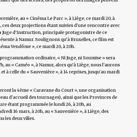
première, au « Cinéma Le Parc », à Liège, ce mardi 20, à
h, ces deux projections étant suivies d’une rencontre avec
la Juge d’Instruction, principale protagonistre de ce
ente à Namur. Soulignons qu’à Bruxelles, ce film est
néma Vendôme », ce mardi 20, à 20h.
programmation ordinaire, « Ni Juge, ni Soumise » sera
17h, au « Caméo », à Namur, alors qu’à Liège, nous l’aurons
 et à celle du « Sauvenière », à 14 reprises, jusqu’au mardi
lleront la 4ème « Caravane du Court », une organisation
reau d’accueil des tournages), ainsi que les Provinces de
re étant programmée le lundi 26, à 20h, au
dredi 16 mars, à 20h, au « Sauvenière », à Liège, des
 les deux villes.