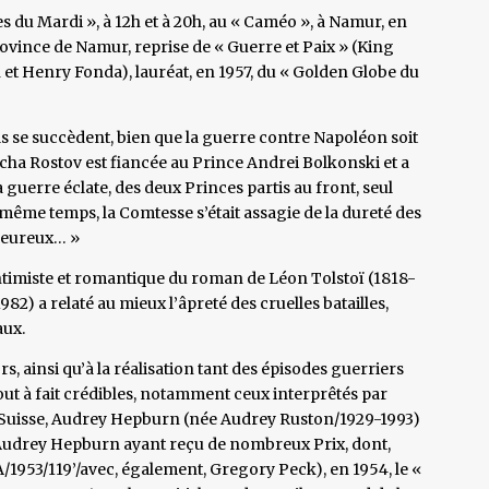
es du Mardi », à 12h et à 20h, au « Caméo », à Namur, en
rovince de Namur, reprise de « Guerre et Paix » (King
et Henry Fonda), lauréat, en 1957, du « Golden Globe du
als se succèdent, bien que la guerre contre Napoléon soit
cha Rostov est fiancée au Prince Andrei Bolkonski et a
guerre éclate, des deux Princes partis au front, seul
même temps, la Comtesse s’était assagie de la dureté des
heureux… »
intimiste et romantique du roman de Léon Tolstoï (1818-
982) a relaté au mieux l’âpreté des cruelles batailles,
aux.
s, ainsi qu’à la réalisation tant des épisodes guerriers
out à fait crédibles, notamment ceux interprêtés par
en Suisse, Audrey Hepburn (née Audrey Ruston/1929-1993)
 Audrey Hepburn ayant reçu de nombreux Prix, dont,
1953/119’/avec, également, Gregory Peck), en 1954, le «