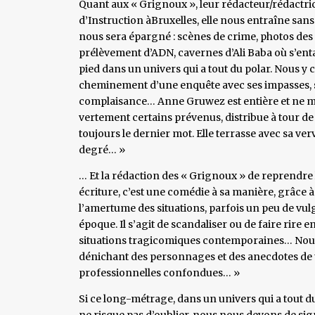
Quant aux « Grignoux », leur rédacteur/rédactric
d’Instruction àBruxelles, elle nous entraîne sans
nous sera épargné : scènes de crime, photos de
prélèvement d’ADN, cavernes d’Ali Baba où s’entas
pied dans un univers qui a tout du polar. Nous y 
cheminement d’une enquête avec ses impasses, s
complaisance… Anne Gruwez est entière et ne mâc
vertement certains prévenus, distribue à tour de 
toujours le dernier mot. Elle terrasse avec sa v
degré… »
… Et la rédaction des « Grignoux » de reprendre 
écriture, c’est une comédie à sa manière, grâce 
l’amertume des situations, parfois un peu de vulga
époque. Il s’agit de scandaliser ou de faire rire en
situations tragicomiques contemporaines… Nous 
dénichant des personnages et des anecdotes de to
professionnelles confondues… »
Si ce long-métrage, dans un univers qui a tout d
ne risque pas d’oublier, nous nous devons de si