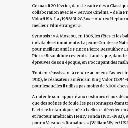
Ce mardi 20 février, dans le cadre des « Classiqu
collaboration avec le « Service Cinéma » de la P
Vidor/USA-Ita./1956/ 3h28’/avec Audrey Hepburn 
meilleur Film étranger ».
Synopsis : « A Moscou, en 1805, les fêtes et les b
inévitable et imminente. La jeune Comtesse Nata
pour meilleur ami le Prince Pierre Bezoukhov. La 
Pierre Bezoukhov reviendra, tandis que, dans le 
épreuves de son époque, en s’occupant des mal
Tout en réussissant à rendre au mieux l’aspect 
1910), le réalisateur américain King Vidor (1894-1
pour lesquelles il utilisa pas moins de 6.000 chev
A noter le soin apporté aux costumes et aux décor
que des scènes de foule, les personnages étant t
l’actrice britannique, née à Ixelles et décédée 
et l’acteur américain Henry Fonda (1905-1982),
pour « Vacances Romaines » (William Wyler/ USA/