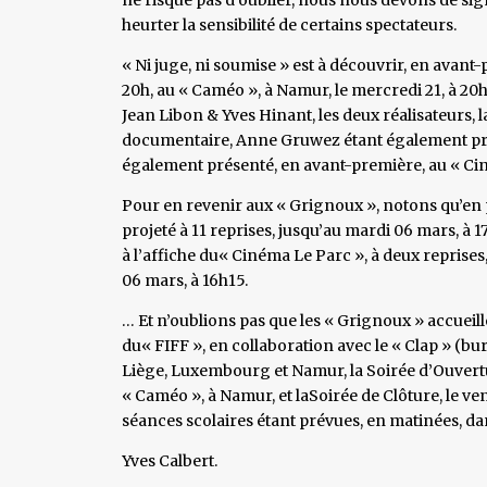
heurter la sensibilité de certains spectateurs.
« Ni juge, ni soumise » est à découvrir, en avant-
20h, au « Caméo », à Namur, le mercredi 21, à 20
Jean Libon & Yves Hinant, les deux réalisateurs, 
documentaire, Anne Gruwez étant également prés
également présenté, en avant-première, au « Ci
Pour en revenir aux « Grignoux », notons qu’en 
projeté à 11 reprises, jusqu’au mardi 06 mars, à 
à l’affiche du« Cinéma Le Parc », à deux reprises,
06 mars, à 16h15.
… Et n’oublions pas que les « Grignoux » accuei
du« FIFF », en collaboration avec le « Clap » (bu
Liège, Luxembourg et Namur, la Soirée d’Ouvertu
« Caméo », à Namur, et laSoirée de Clôture, le ven
séances scolaires étant prévues, en matinées, dans
Yves Calbert.