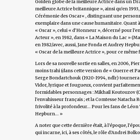
Golden globe de la meilleure Actrice dans un Dra
meilleure Actrice britannique », ainsi qu’en 1993
Cérémonie des Oscar« , distinguant une personna
exemplaire dans une cause humanitaire. Quant à
« Oscar », celui « d’Honneur », décerné pour l’en
Acteur », en 1982, dans « La Maison du Lac » (Ma
en 1982/avec, aussi, Jane Fonda et Audrey Hepburn
« Oscar de la meilleure Actrice », pour ce même f
Lors de sa nouvelle sortie en salles, en 2006, Pi
moins trahi (dans cette version de « Guerre et Pa
Serge Bondartchouk (1920-1994, ndlr) tournera di
Vidor, lyrique et fougueux, convient parfaitement 
formidables personnages : Mikhail Koutouzov (O
l’envahisseur français ; et la Comtesse Natacha Ro
frivolité à la profondeur… Pour les fans de Léon
Hepburn… »
A noter que cette dernière était, à l’époque, l’é
qui incarne, ici, à ses côtés, le rôle d’Andrei Bolk