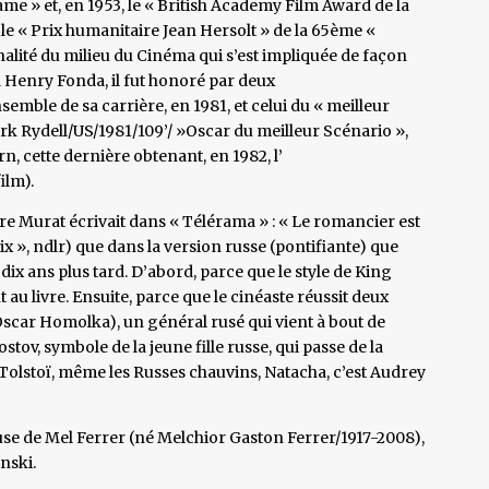
me » et, en 1953, le « British Academy Film Award de la
, le « Prix humanitaire Jean Hersolt » de la 65ème «
lité du milieu du Cinéma qui s’est impliquée de façon
 Henry Fonda, il fut honoré par deux
semble de sa carrière, en 1981, et celui du « meilleur
rk Rydell/US/1981/109’/ »Oscar du meilleur Scénario »,
, cette dernière obtenant, en 1982, l’
ilm).
erre Murat écrivait dans « Télérama » : « Le romancier est
ix », ndlr) que dans la version russe (pontifiante) que
x ans plus tard. D’abord, parce que le style de King
au livre. Ensuite, parce que le cinéaste réussit deux
scar Homolka), un général rusé qui vient à bout de
stov, symbole de la jeune fille russe, qui passe de la
 Tolstoï, même les Russes chauvins, Natacha, c’est Audrey
pouse de Mel Ferrer (né Melchior Gaston Ferrer/1917-2008),
onski.