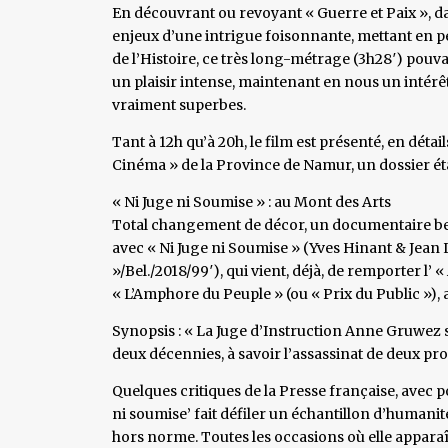
En découvrant ou revoyant « Guerre et Paix », da
enjeux d’une intrigue foisonnante, mettant en pe
de l’Histoire, ce très long-métrage (3h28′) pouv
un plaisir intense, maintenant en nous un intér
vraiment superbes.
Tant à 12h qu’à 20h, le film est présenté, en déta
Cinéma » de la Province de Namur, un dossier ét
« Ni Juge ni Soumise » : au Mont des Arts
Total changement de décor, un documentaire bel
avec « Ni Juge ni Soumise » (Yves Hinant & Jean L
»/Bel./2018/99′), qui vient, déjà, de remporter l’
« L’Amphore du Peuple » (ou « Prix du Public »), 
Synopsis : « La Juge d’Instruction Anne Gruwez 
deux décennies, à savoir l’assassinat de deux pro
Quelques critiques de la Presse française, avec p
ni soumise’ fait défiler un échantillon d’humani
hors norme. Toutes les occasions où elle apparaî