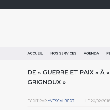
ACCUEIL
NOS SERVICES
AGENDA
P
DE « GUERRE ET PAIX » À «
GRIGNOUX »
ÉCRIT PAR
YVESCALBERT
LE
20/02/201