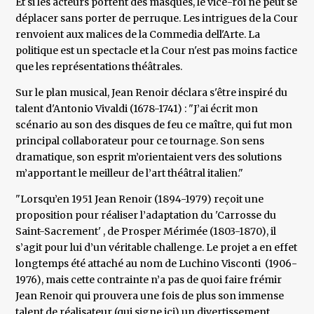
Et si les acteurs portent des masques, le vice-roi ne peut se
déplacer sans porter de perruque. Les intrigues de la Cour
renvoient aux malices de la Commedia dell'Arte. La
politique est un spectacle et la Cour n'est pas moins factice
que les représentations théâtrales.
Sur le plan musical, Jean Renoir déclara s'être inspiré du
talent d'Antonio Vivaldi (1678-1741) : "J’ai écrit mon
scénario au son des disques de feu ce maître, qui fut mon
principal collaborateur pour ce tournage. Son sens
dramatique, son esprit m’orientaient vers des solutions
m’apportant le meilleur de l’art théâtral italien."
"Lorsqu’en 1951 Jean Renoir (1894-1979) reçoit une
proposition pour réaliser l’adaptation du 'Carrosse du
Saint-Sacrement' , de Prosper Mérimée (1803-1870), il
s’agit pour lui d’un véritable challenge. Le projet a en effet
longtemps été attaché au nom de Luchino Visconti (1906-
1976), mais cette contrainte n’a pas de quoi faire frémir
Jean Renoir qui prouvera une fois de plus son immense
talent de réalisateur (qui signe ici) un divertissement