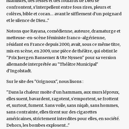
islamistes, des fesses et des foulards de Dieu se
confrontent, s’interpellent entre fous rires, pleurs et
colères, bible et coran… avant le sifflement d’un poignard
et le silence de Dieu..."
Notons que Rayana, comédienne, auteure, dramaturge et
metteuse-en-scène féministe franco-algérienne,
résidant en France depuis 2000, avait, sous ce même titre,
mis en scène, en 2009, une pièce de théâtre, qui obtint le
"Prix Juergen Bansemer & Ute Nyssen" pour sa version
allemande interprétée au "Théâtre Municipal"
d'Ingolstadt.
Sur le site des "Grignoux", nous lisons :
"Dans la chaleur moite d’un hammam, aux murs lépreux,
elles suent, bavardent, ragotent, s’emportent, se frottent
et, surtout, fument. Sans voile, sans niqab, sans hommes,
sans contrainte, elles tirent sur des cigarettes
américaines, strictement interdites pour elles, en société.
Dehors, les bombes explosent..."