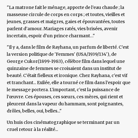
"La matrone fait le ménage, apporte de l’eau chaude ; la
masseuse circule de corps en corps ; et toutes, vieilles et
jeunes, grasses et maigres, gaies et épouvantées, toutes
parlent d’amour. Mariages ratés, vies brisées, avenir
incertain, espoir d’un prince charmant…"
"Il y a, dans le film de Rayhana, un parfum de liberté. C’est
la version politique de 'Femmes' (USA/1939/134'), de
George Cukor(1899-1983), célèbre film dans lequel une
quinzaine de femmes se croisaient dans un institut de
beauté. C’était fielleux et ironique. Chez Rayhana, c’est vif
et tranchant... Exilée, elle a tourné ce film dans l’espoir que
le message portera. L’important, c’est la puissance de
l’œuvre. Ces épouses, ces sœurs, ces mères, qui rient et
pleurent dans la vapeur du hammam, sont poignantes,
drôles, belles, oui, belles..."
Un huis clos cinématographique se terminant par un
cruel retour à la réalité...