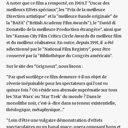
A noter que ce film a remporté, en 1969, l' "Oscar des
meilleurs Effets spéciaux", les "Prix de la meilleure
Direction artistique" et la "meilleure Bande originale" de
la "BAFA" ("British Academy Film Awards"), le "David di
Donatello de la meilleure Production étrangère", ainsi que
les "Kansas City Film Critics Circle Awards du meilleur film
et du meilleur réalisateur. En outre, depuis 1991, il a été
sélectionné par le "National Film Registry", pour être
conservé par la "Bibliothèque du Congrès américain".
Sur le site des "Grignoux", nous lisons :
"Par quel sortilège ce film demeure-t-il un objet de
rêverie inépuisable pour les spectateurs qui l’ont vu
quinze fois ? Où réside son abyssale suprématie sur tous
les 'Star Wars' ou 'Star Trek' du monde ? Dans le
monolithe noir, c’est-à-dire dans sa teneur existentielle,
théologique, métaphysique…"
"Loin d’être une vulgaire démonstration d’effets
spectaculaires ou un banal space-opera opposant bons et