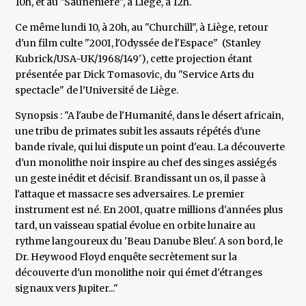
10h, et au "Saunenière", à Liège, à 12h.
Ce même lundi 10, à 20h, au "Churchill", à Liège, retour
d'un film culte "2001, l'Odyssée de l'Espace" (Stanley
Kubrick/USA-UK/1968/149'), cette projection étant
présentée par Dick Tomasovic, du "Service Arts du
spectacle" de l’Université de Liège.
Synopsis : "A l'aube de l'Humanité, dans le désert africain,
une tribu de primates subit les assauts répétés d'une
bande rivale, qui lui dispute un point d'eau. La découverte
d'un monolithe noir inspire au chef des singes assiégés
un geste inédit et décisif. Brandissant un os, il passe à
l'attaque et massacre ses adversaires. Le premier
instrument est né. En 2001, quatre millions d'années plus
tard, un vaisseau spatial évolue en orbite lunaire au
rythme langoureux du 'Beau Danube Bleu'. A son bord, le
Dr. Heywood Floyd enquête secrètement sur la
découverte d'un monolithe noir qui émet d'étranges
signaux vers Jupiter..."