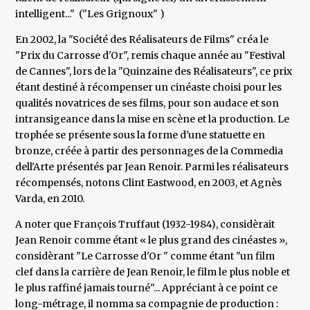
intelligent..." ("Les Grignoux" )
En 2002, la "Société des Réalisateurs de Films" créa le
"Prix du Carrosse d'Or", remis chaque année au "Festival
de Cannes", lors de la "Quinzaine des Réalisateurs", ce prix
étant destiné à récompenser un cinéaste choisi pour les
qualités novatrices de ses films, pour son audace et son
intransigeance dans la mise en scène et la production. Le
trophée se présente sous la forme d'une statuette en
bronze, créée à partir des personnages de la Commedia
dell'Arte présentés par Jean Renoir. Parmi les réalisateurs
récompensés, notons Clint Eastwood, en 2003, et Agnès
Varda, en 2010.
A noter que François Truffaut (1932-1984), considèrait
Jean Renoir comme étant « le plus grand des cinéastes »,
considèrant "Le Carrosse d'Or " comme étant "un film
clef dans la carrière de Jean Renoir, le film le plus noble et
le plus raffiné jamais tourné"... Appréciant à ce point ce
long-métrage, il nomma sa compagnie de production :