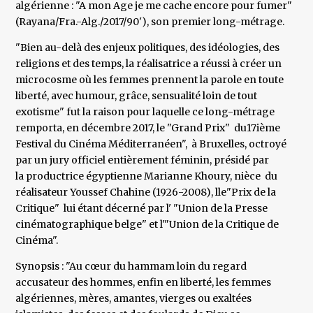
algérienne : "A mon Age je me cache encore pour fumer"
(Rayana/Fra.-Alg./2017/90'), son premier long-métrage.
"Bien au-delà des enjeux politiques, des idéologies, des
religions et des temps, la réalisatrice a réussi à créer un
microcosme où les femmes prennent la parole en toute
liberté, avec humour, grâce, sensualité loin de tout
exotisme" fut la raison pour laquelle ce long-métrage
remporta, en décembre 2017, le "Grand Prix" du17ième
Festival du Cinéma Méditerranéen", à Bruxelles, octroyé
par un jury officiel entièrement féminin, présidé par
la productrice égyptienne Marianne Khoury, nièce du
réalisateur Youssef Chahine (1926-2008), lle"Prix de la
Critique" lui étant décerné par l' "Union de la Presse
cinématographique belge" et l'"Union de la Critique de
Cinéma".
Synopsis : "Au cœur du hammam loin du regard
accusateur des hommes, enfin en liberté, les femmes
algériennes, mères, amantes, vierges ou exaltées