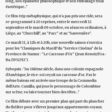
long, son épaisseur philosophique et son emballage final
ésotérique..."
Ce film-trip métaphysique, qui n’a pas pris une ride, sera
re-programmé à 20 reprises, entre le mercredi 12
septembre et le mardi 09 octobre, en séances ordinaires, à
Liège, au "Churchill", au "Parc" et au "Sauvenière".
Ce mardi 11, à 12h et à 20h, une nouvelle saison s'ouvrira
pour les "Classiques du Mardi"du "Service Cinéma" de la
Province de Namur : "Le Carrosse d'Or" (Jean Renoir/Fra.-
Ita./1952/92').
Sybopsis : "Au 18ième siècle, dans une colonie espagnole
d’Amérique, le vice-roi reçoit un carrosse d’or. Par le
même bateau est arrivée une troupe de la Commedia
dell’Arte. Camilla, qui joue le personnage de Colombine
sur scène, va faire tourner bien des têtes…"
Ce film débute avec un premier plan qui part du plancher
du théâtre pour s'élever jusqu'aux appartements royaux.