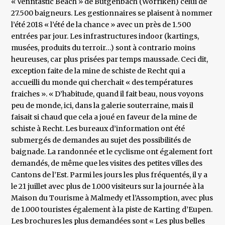
« Venntastic Beach » de Butgenbach (Worriken) celui de
27.500 baigneurs. Les gestionnaires se plaisent à nommer
l’été 2018 « l’été de la chance » avec un près de 1.500
entrées par jour. Les infrastructures indoor (kartings,
musées, produits du terroir…) sont à contrario moins
heureuses, car plus prisées par temps maussade. Ceci dit,
exception faite de la mine de schiste de Recht qui a
accueilli du monde qui cherchait « des températures
fraiches ». « D’habitude, quand il fait beau, nous voyons
peu de monde, ici, dans la galerie souterraine, mais il
faisait si chaud que cela a joué en faveur de la mine de
schiste à Recht. Les bureaux d’information ont été
submergés de demandes au sujet des possibilités de
baignade. La randonnée et le cyclisme ont également fort
demandés, de même que les visites des petites villes des
Cantons de l’Est. Parmi les jours les plus fréquentés, il y a
le 21 juillet avec plus de 1.000 visiteurs sur la journée à la
Maison du Tourisme à Malmedy et l’Assomption, avec plus
de 1.000 touristes également à la piste de Karting d’Eupen.
Les brochures les plus demandées sont « Les plus belles