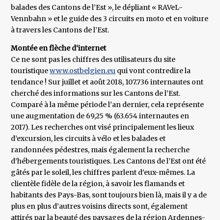
balades des Cantons de l’Est », le dépliant « RAVeL-
Vennbahn » et le guide des 3 circuits en moto et en voiture
à travers les Cantons de l’Est.
Montée en flèche d‘internet
Ce ne sont pas les chiffres des utilisateurs du site
touristique
www.ostbelgien.eu
qui vont contredire la
tendance ! Sur juillet et août 2018, 107.736 internautes ont
cherché des informations sur les Cantons de l’Est.
Comparé à la même période l’an dernier, cela représente
une augmentation de 69,25 % (63.654 internautes en
2017). Les recherches ont visé principalement les lieux
d’excursion, les circuits à vélo et les balades et
randonnées pédestres, mais également la recherche
d’hébergements touristiques. Les Cantons de l’Est ont été
gâtés par le soleil, les chiffres parlent d’eux-mêmes. La
clientèle fidèle de la région, à savoir les flamands et
habitants des Pays-Bas, sont toujours bien là, mais il y a de
plus en plus d’autres voisins directs sont, également
attirés par la beauté des paysages de la région Ardennes-