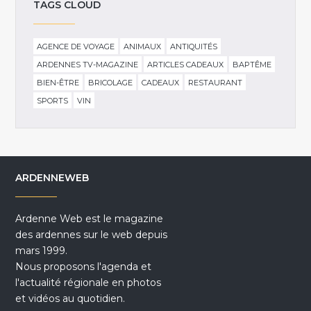
TAGS CLOUD
AGENCE DE VOYAGE
ANIMAUX
ANTIQUITÉS
ARDENNES TV-MAGAZINE
ARTICLES CADEAUX
BAPTÊME
BIEN-ÊTRE
BRICOLAGE
CADEAUX
RESTAURANT
SPORTS
VIN
ARDENNEWEB
Ardenne Web est le magazine
des ardennes sur le web depuis
mars 1999.
Nous proposons l'agenda et
l'actualité régionale en photos
et vidéos au quotidien.