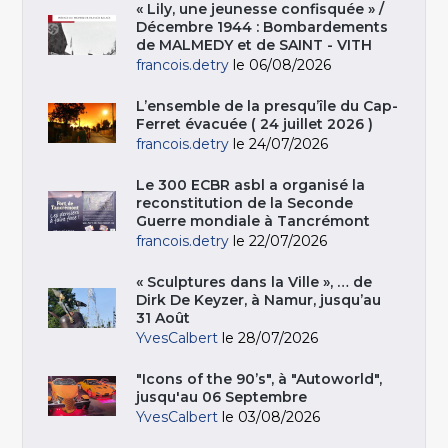
« Lily, une jeunesse confisquée » /
Décembre 1944 : Bombardements
de MALMEDY et de SAINT - VITH
francois.detry
le 06/08/2026
L’ensemble de la presqu’île du Cap-
Ferret évacuée ( 24 juillet 2026 )
francois.detry
le 24/07/2026
Le 300 ECBR asbl a organisé la
reconstitution de la Seconde
Guerre mondiale à Tancrémont
francois.detry
le 22/07/2026
« Sculptures dans la Ville », … de
Dirk De Keyzer, à Namur, jusqu’au
31 Août
YvesCalbert
le 28/07/2026
"Icons of the 90’s", à "Autoworld",
jusqu'au 06 Septembre
YvesCalbert
le 03/08/2026