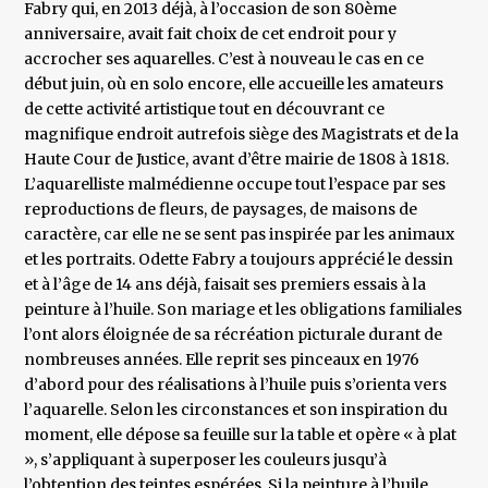
Fabry qui, en 2013 déjà, à l’occasion de son 80ème
anniversaire, avait fait choix de cet endroit pour y
accrocher ses aquarelles. C’est à nouveau le cas en ce
début juin, où en solo encore, elle accueille les amateurs
de cette activité artistique tout en découvrant ce
magnifique endroit autrefois siège des Magistrats et de la
Haute Cour de Justice, avant d’être mairie de 1808 à 1818.
L’aquarelliste malmédienne occupe tout l’espace par ses
reproductions de fleurs, de paysages, de maisons de
caractère, car elle ne se sent pas inspirée par les animaux
et les portraits. Odette Fabry a toujours apprécié le dessin
et à l’âge de 14 ans déjà, faisait ses premiers essais à la
peinture à l’huile. Son mariage et les obligations familiales
l’ont alors éloignée de sa récréation picturale durant de
nombreuses années. Elle reprit ses pinceaux en 1976
d’abord pour des réalisations à l’huile puis s’orienta vers
l’aquarelle. Selon les circonstances et son inspiration du
moment, elle dépose sa feuille sur la table et opère « à plat
», s’appliquant à superposer les couleurs jusqu’à
l’obtention des teintes espérées. Si la peinture à l’huile