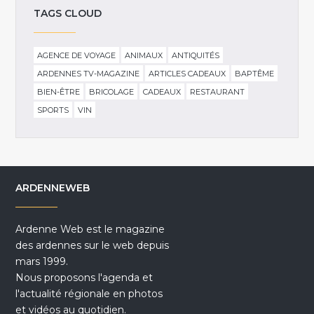
TAGS CLOUD
AGENCE DE VOYAGE
ANIMAUX
ANTIQUITÉS
ARDENNES TV-MAGAZINE
ARTICLES CADEAUX
BAPTÊME
BIEN-ÊTRE
BRICOLAGE
CADEAUX
RESTAURANT
SPORTS
VIN
ARDENNEWEB
Ardenne Web est le magazine
des ardennes sur le web depuis
mars 1999.
Nous proposons l'agenda et
l'actualité régionale en photos
et vidéos au quotidien.