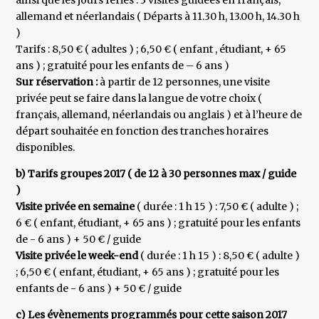
ainsi que les jours fériés : 3 visites guidées en français,
allemand et néerlandais ( Départs à 11.30 h, 13.00 h, 14.30 h
)
Tarifs : 8,50 € ( adultes ) ; 6,50 € ( enfant , étudiant, + 65
ans ) ; gratuité pour les enfants de – 6 ans )
Sur réservation :
à partir de 12 personnes, une visite
privée peut se faire dans la langue de votre choix (
français, allemand, néerlandais ou anglais ) et à l’heure de
départ souhaitée en fonction des tranches horaires
disponibles.
b) Tarifs groupes 2017 ( de 12 à 30 personnes max / guide
)
Visite privée en semaine
( durée : 1 h 15 ) : 7,50 € ( adulte ) ;
6 € ( enfant, étudiant, + 65 ans ) ; gratuité pour les enfants
de - 6 ans ) + 50 € / guide
Visite privée le week-end
( durée : 1 h 15 ) : 8,50 € ( adulte )
; 6,50 € ( enfant, étudiant, + 65 ans ) ; gratuité pour les
enfants de - 6 ans ) + 50 € / guide
c) Les évènements programmés pour cette saison 2017