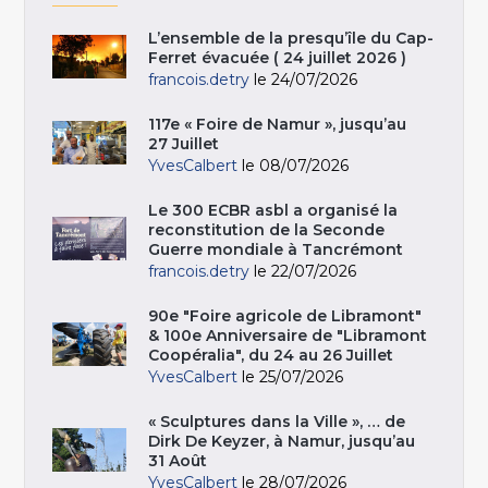
L’ensemble de la presqu’île du Cap-
Ferret évacuée ( 24 juillet 2026 )
francois.detry
le 24/07/2026
117e « Foire de Namur », jusqu’au
27 Juillet
YvesCalbert
le 08/07/2026
Le 300 ECBR asbl a organisé la
reconstitution de la Seconde
Guerre mondiale à Tancrémont
francois.detry
le 22/07/2026
90e "Foire agricole de Libramont"
& 100e Anniversaire de "Libramont
Coopéralia", du 24 au 26 Juillet
YvesCalbert
le 25/07/2026
« Sculptures dans la Ville », … de
Dirk De Keyzer, à Namur, jusqu’au
31 Août
YvesCalbert
le 28/07/2026