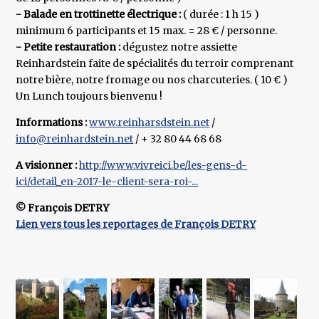
- Balade en trottinette électrique :
( durée : 1 h 15 )
minimum 6 participants et 15 max. = 28 € / personne.
- Petite restauration :
dégustez notre assiette
Reinhardstein faite de spécialités du terroir comprenant
notre bière, notre fromage ou nos charcuteries. ( 10 € )
Un Lunch toujours bienvenu !
Informations :
www.reinharsdstein.net
/
info@reinhardstein.net
/ + 32 80 44 68 68
A visionner :
http://www.vivreici.be/les-gens-d-
ici/detail_en-2017-le-client-sera-roi-...
© François DETRY
Lien vers tous les reportages de François DETRY