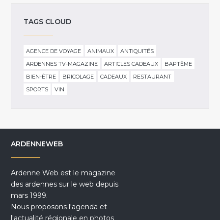
TAGS CLOUD
AGENCE DE VOYAGE
ANIMAUX
ANTIQUITÉS
ARDENNES TV-MAGAZINE
ARTICLES CADEAUX
BAPTÊME
BIEN-ÊTRE
BRICOLAGE
CADEAUX
RESTAURANT
SPORTS
VIN
ARDENNEWEB
Ardenne Web est le magazine
des ardennes sur le web depuis
mars 1999.
Nous proposons l'agenda et
l'actualité régionale en photos