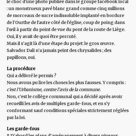
le choc d'une photo publiée dans le groupe facebook local
: un monstrueux pavé blanc grand comme cinq millions
de morceaux de sucre indissoluble implanté en bordure
de l’Ourthe de l'autre côté de l'église, coup de poing dans
l’œil à partir du point de vue du pont de la route de Liège.
Oui, il y avait de quoi être percuté.
Mais il s’agit là d’une étape du projet: le gros œuvre.
Salvador Dali n’a jamais peint des chrysalides ; des
papillons, oui.
La procédure
Qui a délivré le permis ?
Nous avons pu lire les choses les plus fausses. Y compris :
c’est l’Urbanisme, contre l’avis de la commune.
Non, c’est le collège communal qui a décidé après avoir
recueilli les avis de multiples garde-fous, et en s’y
conformant sauf conditions spéciales strictement réglées
par la loi.
Les garde-fous
* D’abord les plans d’aménagement à divers niveaux