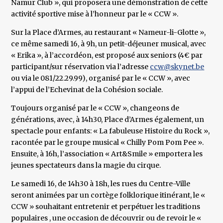
Namur Club », qui proposera une démonstration de cette
activité sportive mise à l’honneur par le « CCW ».
Sur la Place d’Armes, au restaurant « Nameur-li-Glotte »,
ce même samedi 16, à 9h, un petit-déjeuner musical, avec
« Erika », à l’accordéon, est proposé aux seniors (4€ par
participant/sur réservation via l’adresse
ccw@skynet.be
ou via le 081/22.29.99), organisé par le « CCW », avec
l’appui de l’Echevinat de la Cohésion sociale.
Toujours organisé par le « CCW », changeons de
générations, avec, à 14h30, Place d’Armes également, un
spectacle pour enfants: « La fabuleuse Histoire du Rock »,
racontée par le groupe musical « Chilly Pom Pom Pee ».
Ensuite, à 16h, l’association « Art&Smile » emportera les
jeunes spectateurs dans la magie du cirque.
Le samedi 16, de 14h30 à 18h, les rues du Centre-Ville
seront animées par un cortège folklorique itinérant, le «
CCW » souhaitant entretenir et perpétuer les traditions
populaires , une occasion de découvrir ou de revoir le «