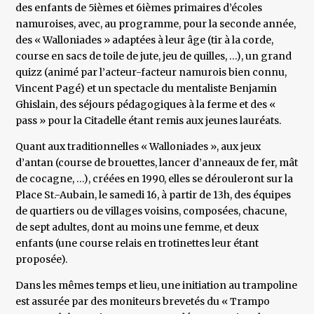
des enfants de 5ièmes et 6ièmes primaires d’écoles
namuroises, avec, au programme, pour la seconde année,
des « Walloniades » adaptées à leur âge (tir à la corde,
course en sacs de toile de jute, jeu de quilles, …), un grand
quizz (animé par l’acteur-facteur namurois bien connu,
Vincent Pagé) et un spectacle du mentaliste Benjamin
Ghislain, des séjours pédagogiques à la ferme et des «
pass » pour la Citadelle étant remis aux jeunes lauréats.
Quant aux traditionnelles « Walloniades », aux jeux
d’antan (course de brouettes, lancer d’anneaux de fer, mât
de cocagne, …), créées en 1990, elles se dérouleront sur la
Place St.-Aubain, le samedi 16, à partir de 13h, des équipes
de quartiers ou de villages voisins, composées, chacune,
de sept adultes, dont au moins une femme, et deux
enfants (une course relais en trotinettes leur étant
proposée).
Dans les mêmes temps et lieu, une initiation au trampoline
est assurée par des moniteurs brevetés du « Trampo