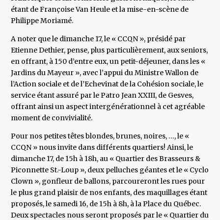
étant de Françoise Van Heule et la mise-en-scène de
Philippe Moriamé.
A noter que le dimanche 17, le « CCQN », présidé par
Etienne Dethier, pense, plus particulièrement, aux seniors,
en offrant, à 150 d’entre eux, un petit-déjeuner, dans les «
Jardins du Mayeur », avec l’appui du Ministre Wallon de
l’Action sociale et de l’Echevinat de la Cohésion sociale, le
service étant assuré par le Patro Jean XXIII, de Gesves,
offrant ainsi un aspect intergénérationnel à cet agréable
moment de convivialité.
Pour nos petites têtes blondes, brunes, noires, …, le «
CCQN » nous invite dans différents quartiers! Ainsi, le
dimanche 17, de 15h à 18h, au « Quartier des Brasseurs &
Piconnette St.-Loup », deux pelluches géantes et le « Cyclo
Clown », gonfleur de ballons, parcoureront les rues pour
le plus grand plaisir de nos enfants, des maquillages étant
proposés, le samedi 16, de 15h à 8h, à la Place du Québec.
Deux spectacles nous seront proposés par le « Quartier du