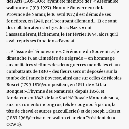
des Arts (1935-1936), ayant été membre de l’ « Assemblée
wallonne » (1919-1927). Nommé Gouverneur de la
Province de Namur, le 16 avril 1937, il est démis de ses
fonctions, en 1940, par l’occupant allemand… Et ce sont
des collaborateurs belges des « Nazis » qui
l’assassinèrent, lâchement, le 1er février 1944, alors qu’il
avait repris ses fonctions d’avocat.
… A l’issue de l’émouvante « Cérémonie du Souvenir », le
dimanche 17, au Cimetière de Belgrade – en hommage
aux militaires victimes des deux guerres mondiales et aux
combattants de 1830 -, des fleurs seront déposées sur la
tombe de François Bovesse, ainsi que sur celles de Nicolas
Bosret (1799-1876/compositeur, en 1851, de « Li bia
Bouquet », l’hymne des Namurois, depuis 1856, et
fondateur, en 1843, de la « Société Royale Moncrabeau »,
aux instruments incongrus, tels le cougnou à piston, la
tête de cheval et autres gazouilleries) et de Joseph Calozet
(1883-1968/écrivain en wallon et ancien Président du «
CCW »).