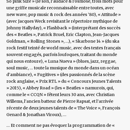
So pink Size » (le son, l’audace & l’osmose, trois mots pour
une griffe musicale reconnaissable entre toutes, avec
new wave, pop music & rock des années ’80), « Attitude »
(avec Jacques Weck revisitant le répertoire mythique de
Johnny Hallyday), « Flashback » (interprétant des succès
des « Beatles », Patrick Bruel, Eric Clapton, Jean-Jacques
Goldman, « Rolling Stones », …), « Skarbone 14 » (du ska
rock festif teinté de world music, avec des textes français
souvent engagés, parfois loufoques, traitant du monde
qui nous entoure), « Luna Nueva » (blues, jazz, reggae,
soul music, … toute la musique du monde dans un océan
d’ambiance), « Fugitives » (des passionnés de la scène
rock anglaise, « Prix RTL » du « Concours Jeunes Talents
» 2015), « Abbey Road » (les « Beatles » namurois, qui,
comme le « CCQN » fêtent leurs 30 ans, avec Christian
Willems, l’ancien batteur de Pierre Rapsat, et l’arrivée
récente de deux jeunes talents de « The Voice », François
Genard & Jonathan Viroux), …
… Et comment ne pas évoquer la programmation de «