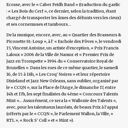
Ecosse, avec le « Caber Feidh Band » (traduction du gaelic
: « Les Bois du Cerf », ce dernier, selon la tradition, étant
chargé de transporter les âmes des défunts vers les cieux)
et ses cornemuses et tambours…
De la musique, encore, avec, au « Quartier des Brasseurs &
Piconette St.-Loup », à l’ « Eschole des Pôves », le vendredi
15, Vincent Antoine, un artiste d’exception, « Prix Francis
Laloux » 2006 de la Ville de Namur et « Premier Prix de
Jazz en Trompette » 1994 du « Conservatoire Royal de
Bruxelles ». Dans les rues de ce même quartier, le samedi
16, de 15 à 18h, « Les Croq’ Noires » et leur répertoire
Dixieland et Jazz New Orleans, sans oublier, organisé par
le « CCQN », sur la Place de l’Ange, le dimanche 17, entre
14h et 17h, les sept finalistes du 4ème « Concours Talents
Mint »… Assurément, ce sera la « Wallonie des Talents »,
avec, pour les talentueux lauréats, de beaux Prix à l’appui
(offerts par le « CCQN », le Parlement Wallon, la Ville, «
RTL », « Rock S’ Coll » et « Mint »).