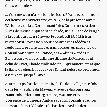
sous chapiteau, ce temps fort de la Province, dans le cadre
des « Wallonie ».
… Comme « on n’a pas tous les jours 20 ans », soulignons
cet heureux anniversaire, en 2017, de la présence aux «
Wallonie » de la « Communauté des Communes Ardenne
Rives de Meuse », qui sera célébrée, sur la Place de l’Ange,
à la configuration rénovée, le vendredi 15, à 18h (sur
invitations). L’occasion pour nos autorités fédérales,
régionales, provinciales et namuroises, en présence du
Consul honoraire de France, des « Alfers » et des «
Echasseurs », d’accueillir une dizaine de Maires, dont
celui de Givet, Claude Wallendorff, … qui aimerait tant que
la ligne de chemin de fer vers Dinant puisse,se prolonger,
à nouveau, jusqu’à Givet…
Autre temps fort, le samedi 16, à 11h, de la Ville, cette fois,
dans les « Jardins du Mayeur », avec le discours aux
Namurois de leur Bourgmestre, Maxime Prévot, en
présence de plusieurs Ambassadeurs, Consuls et autres
personnalités fédérales, régionales, provinciales et