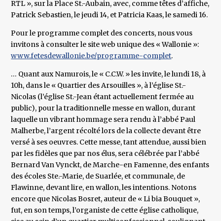
RTL », sur la Place St.-Aubain, avec, comme têtes d’affiche,
Patrick Sebastien, le jeudi 14, et Patricia Kaas, le samedi 16.
Pour le programme complet des concerts, nous vous
invitons à consulter le site web unique des « Wallonie »:
www.fetesdewallonie.be/programme-complet
.
… Quant aux Namurois, le « C.C.W. » les invite, le lundi 18, à
10h, dans le « Quartier des Arsouilles », à l’église St.-
Nicolas (l’église St.-Jean étant actuellement fermée au
public), pour la traditionnelle messe en wallon, durant
laquelle un vibrant hommage sera rendu à l’abbé Paul
Malherbe, l’argent récolté lors de la collecte devant être
versé à ses oeuvres. Cette messe, tant attendue, aussi bien
par les fidèles que par nos élus, sera célébrée par l’abbé
Bernard Van Vynckt, de Marche-en Famenne, des enfants
des écoles Ste.-Marie, de Suarlée, et communale, de
Flawinne, devant lire, en wallon, les intentions. Notons
encore que Nicolas Bosret, auteur de « Li bia Bouquet »,
fut, en son temps, l’organiste de cette église catholique,