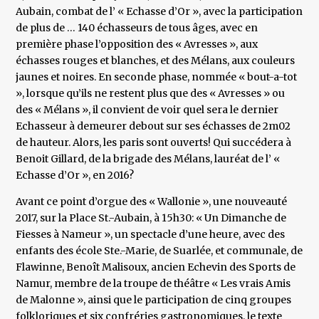
Aubain, combat de l’ « Echasse d’Or », avec la participation
de plus de … 140 échasseurs de tous âges, avec en
première phase l’opposition des « Avresses », aux
échasses rouges et blanches, et des Mélans, aux couleurs
jaunes et noires. En seconde phase, nommée « bout-a-tot
», lorsque qu’ils ne restent plus que des « Avresses » ou
des « Mélans », il convient de voir quel sera le dernier
Echasseur à demeurer debout sur ses échasses de 2m02
de hauteur. Alors, les paris sont ouverts! Qui succédera à
Benoit Gillard, de la brigade des Mélans, lauréat de l’ «
Echasse d’Or », en 2016?
Avant ce point d’orgue des « Wallonie », une nouveauté
2017, sur la Place St.-Aubain, à 15h30: « Un Dimanche de
Fiesses à Nameur », un spectacle d’une heure, avec des
enfants des école Ste.-Marie, de Suarlée, et communale, de
Flawinne, Benoît Malisoux, ancien Echevin des Sports de
Namur, membre de la troupe de théâtre « Les vrais Amis
de Malonne », ainsi que le participation de cinq groupes
folkloriques et six confréries gastronomiques, le texte