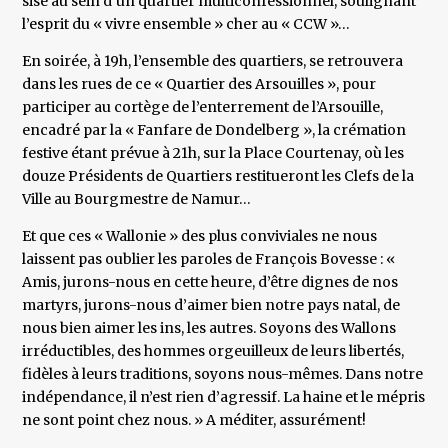
sise au sein d’un quartier multiconfessionnel, soulignant
l’esprit du « vivre ensemble » cher au « CCW »…
En soirée, à 19h, l’ensemble des quartiers, se retrouvera
dans les rues de ce « Quartier des Arsouilles », pour
participer au cortège de l’enterrement de l’Arsouille,
encadré par la « Fanfare de Dondelberg », la crémation
festive étant prévue à 21h, sur la Place Courtenay, où les
douze Présidents de Quartiers restitueront les Clefs de la
Ville au Bourgmestre de Namur…
Et que ces « Wallonie » des plus conviviales ne nous
laissent pas oublier les paroles de François Bovesse : «
Amis, jurons-nous en cette heure, d’être dignes de nos
martyrs, jurons-nous d’aimer bien notre pays natal, de
nous bien aimer les ins, les autres. Soyons des Wallons
irréductibles, des hommes orgeuilleux de leurs libertés,
fidèles à leurs traditions, soyons nous-mêmes. Dans notre
indépendance, il n’est rien d’agressif. La haine et le mépris
ne sont point chez nous. » A méditer, assurément!