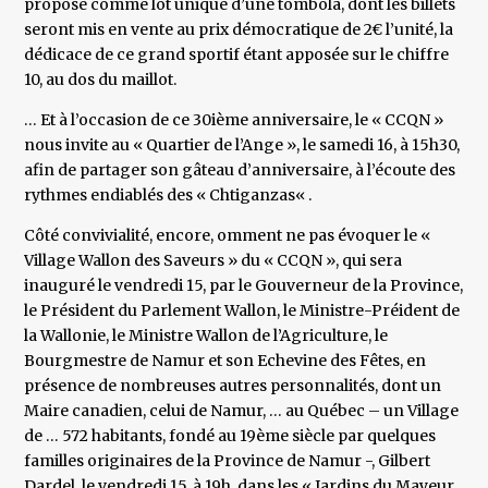
proposé comme lot unique d’une tombola, dont les billets
seront mis en vente au prix démocratique de 2€ l’unité, la
dédicace de ce grand sportif étant apposée sur le chiffre
10, au dos du maillot.
… Et à l’occasion de ce 30ième anniversaire, le « CCQN »
nous invite au « Quartier de l’Ange », le samedi 16, à 15h30,
afin de partager son gâteau d’anniversaire, à l’écoute des
rythmes endiablés des « Chtiganzas« .
Côté convivialité, encore, omment ne pas évoquer le «
Village Wallon des Saveurs » du « CCQN », qui sera
inauguré le vendredi 15, par le Gouverneur de la Province,
le Président du Parlement Wallon, le Ministre-Préident de
la Wallonie, le Ministre Wallon de l’Agriculture, le
Bourgmestre de Namur et son Echevine des Fêtes, en
présence de nombreuses autres personnalités, dont un
Maire canadien, celui de Namur, … au Québec – un Village
de … 572 habitants, fondé au 19ème siècle par quelques
familles originaires de la Province de Namur -, Gilbert
Dardel, le vendredi 15, à 19h, dans les « Jardins du Mayeur