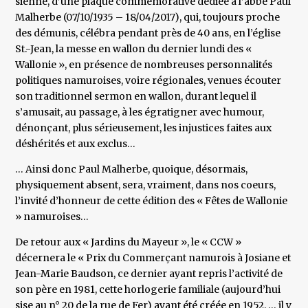
sienne, d’une plaque commémorative dédiée à l’abbé Paul
Malherbe (07/10/1935 – 18/04/2017), qui, toujours proche
des démunis, célébra pendant près de 40 ans, en l’église
St.-Jean, la messe en wallon du dernier lundi des «
Wallonie », en présence de nombreuses personnalités
politiques namuroises, voire régionales, venues écouter
son traditionnel sermon en wallon, durant lequel il
s’amusait, au passage, à les égratigner avec humour,
dénonçant, plus sérieusement, les injustices faites aux
déshérités et aux exclus…
… Ainsi donc Paul Malherbe, quoique, désormais,
physiquement absent, sera, vraiment, dans nos coeurs,
l’invité d’honneur de cette édition des « Fêtes de Wallonie
» namuroises…
De retour aux « Jardins du Mayeur », le « CCW »
décernera le « Prix du Commerçant namurois à Josiane et
Jean-Marie Baudson, ce dernier ayant repris l’activité de
son père en 1981, cette horlogerie familiale (aujourd’hui
sise au n° 20 de la rue de Fer) ayant été créée en 1952, … il y