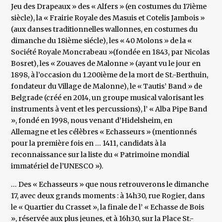
Jeu des Drapeaux » des « Alfers » (en costumes du 17ième
siècle), la « Frairie Royale des Masuis et Cotelis Jambois »
(aux danses traditionnelles wallonnes, en costumes du
dimanche du 18ième siécle), les « 40 Molons » de la «
Société Royale Moncrabeau »(fondée en 1843, par Nicolas
Bosret), les « Zouaves de Malonne » (ayant vu le jour en
1898, à l’occasion du 1.200ième de la mort de St.-Berthuin,
fondateur du Village de Malonne), le « Tautis’ Band » de
Belgrade (créé en 2014, un groupe musical valorisant les
instruments à vent et les percussions), l’ « Alba Pipe Band
», fondé en 1998, nous venant d’Hidelsheim, en
Allemagne et les célèbres « Echasseurs » (mentionnés
pour la première fois en … 1411, candidats à la
reconnaissance sur la liste du « Patrimoine mondial
immatériel de l’UNESCO »).
… Des « Echasseurs » que nous retrouverons le dimanche
17, avec deux grands moments : à 14h30, rue Rogier, dans
le « Quartier du Crasset », la finale de l’ « Echasse de Bois
», réservée aux plus jeunes, et à 16h30, sur la Place St.-