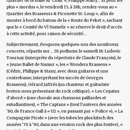
Quartier de la Halle Al’ Chair », Philippe Mairy… Et pour les
plus « mordus », le vendredi 15, à 18h, rendez-vous au «
Quartier des Brasseurs & Piconette St.-Loup », afin de
monter à bord du bateau de la « Route du Peket », sachant
que le « Comité do Vî Nameûr » se réserve le droit d’accès
à cette activité, pour raison de sécurité…
Subjectivement, évoquons quelques-uns des nombreux
concerts, répartis sur ... 18 podiums: le samedi 16: Ludovic
Tournay (interprète du répertoire de Claude François), le
« Jeune Ballet de Namur », les « Wonders Brassens »
(Cédric, Philippe & Stany, avec deux guitares et une
contrebasse, interprétant les succès de Georges
Brassens), Gérard Jaffrès (un chanteur et guitariste
breton nous présentant du rock celtique), « Les Copains
d’abord » (une chorale aux chansons paillardes et
estudiantines), « The Captans » (tout l’univers des années
’80, de France Gall à « U2 », en passant par « Police »), « La
Compagnie Picole » (avec les tubes les plus kitsch des
années ’70 à ’90, dans une version rock des plus festive), «