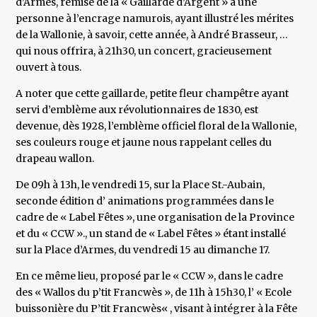
d’Armes, remise de la « Gaillarde d’Argent » à une
personne à l’encrage namurois, ayant illustré les mérites
de la Wallonie, à savoir, cette année, à André Brasseur, …
qui nous offrira, à 21h30, un concert, gracieusement
ouvert à tous.
A noter que cette gaillarde, petite fleur champêtre ayant
servi d’emblème aux révolutionnaires de 1830, est
devenue, dès 1928, l’emblème officiel floral de la Wallonie,
ses couleurs rouge et jaune nous rappelant celles du
drapeau wallon.
De 09h à 13h, le vendredi 15, sur la Place St.-Aubain,
seconde édition d’ animations programmées dans le
cadre de « Label Fêtes », une organisation de la Province
et du « CCW »., un stand de « Label Fêtes » étant installé
sur la Place d’Armes, du vendredi 15 au dimanche 17.
En ce même lieu, proposé par le « CCW », dans le cadre
des « Wallos du p’tit Francwès », de 11h à 15h30, l’ « Ecole
buissonière du P’tit Francwès« , visant à intégrer à la Fête