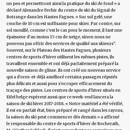
un peu et permettront ainsi la pratique du ski de fond » a
déclaré Alexandre Fechir du centre de ski du Signal de
Botrange dans les Hautes Fagnes. « Sur sol gelé, une
couche de 10 cm est suffisante pour skier. Par contre, sur
sol mouillé, comme c’est le cas pour le moment, il faut une
épaisseur d’au moins 15 cm de neige, sinon nous ne
pouvons pas offrir des services de qualité aux skieurs“.
Souvent, sur le Plateau des Hautes Fagnes, plusieurs
centres de sports d’hiver utilisent les mêmes pistes, ils
travaillent ensemble et ont déjà parfaitement préparé la
nouvelle saison de glisse. Ils ont créé un nouveau service
qui a d’ores-et-déjà amélioré certains passages réputés
plus délicats et aussi pour s’occuper efficacement du
traçage des pistes. Les centres de sports d’hiver situés en
Eifel belge espèrent aussi que ce week-end lancera la
saison de ski hiver 2017-2018. « Notre matériel a été vérifié,
il est en parfait état, bien préparé et rangé dans les rayons,
la saison du ski peut commencer dès demain » a affirmé
le responsable du centre de sports d’hiver de Rocherath,