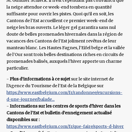
M. Günther Schleck. Il n’est cependant pas convaincu que
la neige attendue ce week-end tombera en quantité
suffisante pour ouvrir les pistes. Quoi qu’il en soit, les
Cantons de l’Est accueillent ce premier week-end de
neige les bras ouverts. Le léger gel garantira sans nul
doute de belles promenades hivernales dans la région de
vacances des Cantons de l’Est joliment revêtus de leur
manteau blanc. Les Hautes Fagnes, l’Eifel belge et la vallée
de l’Our sont trois belles destinations riches en circuits de
promenades balisés, auxquels l’hiver apporte un charme
particulier.
-
Plus d’informations à ce sujet
sur le site internet de
l’Agence du Tourisme de l’Est de la Belgique sur
https://www.eastbelgium.com/fr/randonnee/excursions-
d-une-journee/balade...
-
Informations sur les centres de sports d’hiver dans les
Cantons de l’Est et bulletin d’enneigement actualisé
disponibles sur :
https://www.eastbelgium.com/fr/que-faire/sports-d-hiver