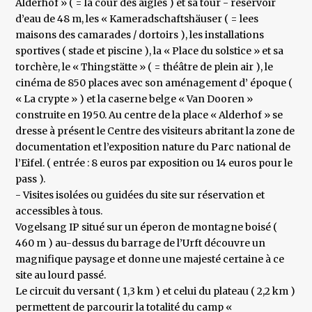
Alderhof » ( = la cour des aigles ) et sa tour - réservoir
d’eau de 48 m, les « Kameradschaftshäuser ( = lees
maisons des camarades / dortoirs ), les installations
sportives ( stade et piscine ), la « Place du solstice » et sa
torchère, le « Thingstätte » ( = théâtre de plein air ), le
cinéma de 850 places avec son aménagement d’ époque (
« La crypte » ) et la caserne belge « Van Dooren »
construite en 1950. Au centre de la place « Alderhof » se
dresse à présent le Centre des visiteurs abritant la zone de
documentation et l’exposition nature du Parc national de
l’Eifel. ( entrée : 8 euros par exposition ou 14 euros pour le
pass ).
- Visites isolées ou guidées du site sur réservation et
accessibles à tous.
Vogelsang IP situé sur un éperon de montagne boisé (
460 m ) au-dessus du barrage de l’Urft découvre un
magnifique paysage et donne une majesté certaine à ce
site au lourd passé.
Le circuit du versant ( 1,3 km ) et celui du plateau ( 2,2 km )
permettent de parcourir la totalité du camp «