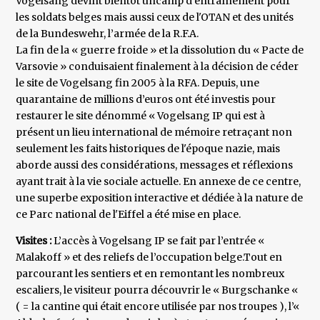
Vogelsang devint bientôt uncamp d'entraînement pour
les soldats belges mais aussi ceux de l'OTAN et des unités
de la Bundeswehr, l’armée de la R.F.A.
La fin de la « guerre froide » et la dissolution du « Pacte de
Varsovie » conduisaient finalement à la décision de céder
le site de Vogelsang fin 2005 à la RFA. Depuis, une
quarantaine de millions d’euros ont été investis pour
restaurer le site dénommé « Vogelsang IP qui est à
présent un lieu international de mémoire retraçant non
seulement les faits historiques de l'époque nazie, mais
aborde aussi des considérations, messages et réflexions
ayant trait à la vie sociale actuelle. En annexe de ce centre,
une superbe exposition interactive et dédiée à la nature de
ce Parc national de l'Eiffel a été mise en place.
Visites :
L’accès à Vogelsang IP se fait par l’entrée «
Malakoff » et des reliefs de l’occupation belge.Tout en
parcourant les sentiers et en remontant les nombreux
escaliers, le visiteur pourra découvrir le « Burgschanke «
( = la cantine qui était encore utilisée par nos troupes ), l’«