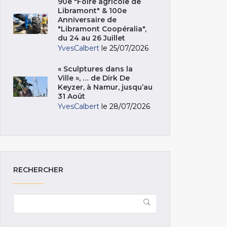
90e "Foire agricole de
Libramont" & 100e
Anniversaire de
"Libramont Coopéralia",
du 24 au 26 Juillet
YvesCalbert
le 25/07/2026
« Sculptures dans la
Ville », … de Dirk De
Keyzer, à Namur, jusqu’au
31 Août
YvesCalbert
le 28/07/2026
RECHERCHER