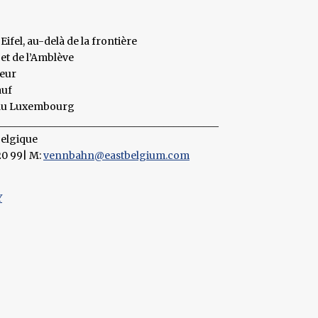
ifel, au-delà de la frontière
 et de l’Amblève
deur
auf
 du Luxembourg
____________________________________________
Belgique
 20 99| M:
vennbahn@eastbelgium.com
Y