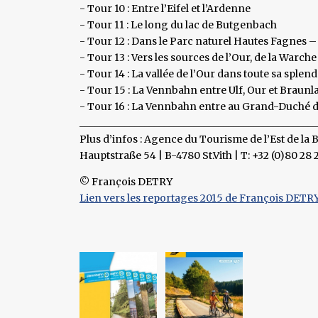
- Tour 10 : Entre l’Eifel et l’Ardenne
- Tour 11 : Le long du lac de Butgenbach
- Tour 12 : Dans le Parc naturel Hautes Fagnes – E
- Tour 13 : Vers les sources de l’Our, de la Warche
- Tour 14 : La vallée de l’Our dans toute sa splen
- Tour 15 : La Vennbahn entre Ulf, Our et Braunl
- Tour 16 : La Vennbahn entre au Grand-Duché
________________________________________________
Plus d’infos : Agence du Tourisme de l’Est de la 
Hauptstraße 54 | B-4780 St.Vith | T: +32 (0)80 28
© François DETRY
Lien vers les reportages 2015 de François DETR