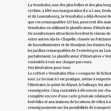
La Vennbahn, une des plus belles et des plus long
cycliste, a fêté son inauguration il y a 2 ans. Evo
et du Luxembourg, la Vennbahn a déjà étonné des 
que ces remarquables 125 km, pourront dès mai
Vennbahn en utilisant le planificateur d’itinérai
De nombreuses attractions bordent le réseau de
entre autres Aix-la-Chapelle, classée au Patrim
de Kornelimünster et de Montjoie, les Hautes Fag
les jardins remarquables de Troisvierges au Lux
parfaitement. Le planificateur d’itinéraires « V
curiosités à voir sur chaque parcours.
Des itinéraires pour tous
Le coffret « Vennbahn Plus » comporte 16 fiches,
tour. Le format A5 est pratique, même à emporter 
l’itinéraire, le point de départ, le balisage, les a
renseignées. Cinq curiosités à découvrir sur cha
complète encore d’une carte générale relatant 
bed+bike et aux stations de locations de vélos à ass
renseignements sur les possibilités de transport