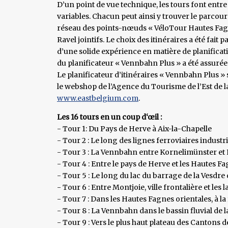
D’un point de vue technique, les tours font entre 
variables. Chacun peut ainsi y trouver le parcours
réseau des points-nœuds « VéloTour Hautes Fagnes
Ravel jointifs. Le choix des itinéraires a été fait
d’une solide expérience en matière de planificat
du planificateur « Vennbahn Plus » a été assurée 
Le planificateur d’itinéraires « Vennbahn Plus » 
le webshop de l’Agence du Tourisme de l’Est de l
www.eastbelgium.com
.
Les 16 tours en un coup d‘œil :
- Tour 1: Du Pays de Herve à Aix-la-Chapelle
- Tour 2 : Le long des lignes ferroviaires industr
- Tour 3 : La Vennbahn entre Kornelimünster et
- Tour 4 : Entre le pays de Herve et les Hautes F
- Tour 5 : Le long du lac du barrage de la Vesdr
- Tour 6 : Entre Montjoie, ville frontalière et les 
- Tour 7 : Dans les Hautes Fagnes orientales, à l
- Tour 8 : La Vennbahn dans le bassin fluvial de l
- Tour 9 : Vers le plus haut plateau des Cantons de