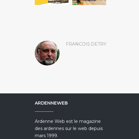
FRANCOIS.DETRY
ARDENNEWEB
Ardenne Web est le magazine
des ardennes sur le web depuis
mars 1999.