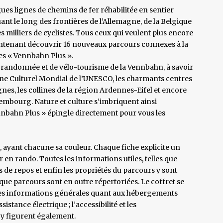
ues lignes de chemins de fer réhabilitée en sentier
luant le long des frontières de l’Allemagne, de la Belgique
milliers de cyclistes. Tous ceux qui veulent plus encore
ntenant découvrir 16 nouveaux parcours connexes à la
res « Vennbahn Plus ».
 randonnée et de vélo-tourisme de la Vennbahn, à savoir
oine Culturel Mondial de l’UNESCO, les charmants centres
nes, les collines de la région Ardennes-Eifel et encore
embourg. Nature et culture s’imbriquent ainsi
ennbahn Plus » épingle directement pour vous les
 ayant chacune sa couleur. Chaque fiche explicite un
en rando. Toutes les informations utiles, telles que
ires de repos et enfin les propriétés du parcours y sont
que parcours sont en outre répertoriées. Le coffret se
les informations générales quant aux hébergements
istance électrique ; l’accessibilité et les
 y figurent également.