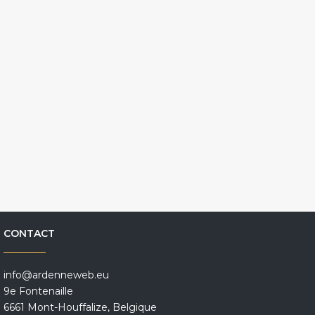
CONTACT
info@ardenneweb.eu
9e Fontenaille
6661 Mont-Houffalize, Belgique