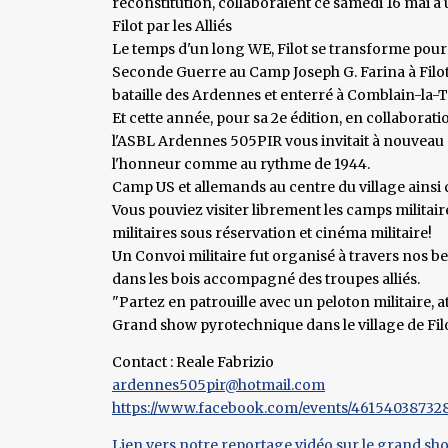
reconstitution, collaboraient ce samedi 16 mai à
Filot par les Alliés
Le temps d'un long WE, Filot se transforme pour 
Seconde Guerre au Camp Joseph G. Farina à Filo
bataille des Ardennes et enterré à Comblain-la-T
Et cette année, pour sa 2e édition, en collabora
l'ASBL Ardennes 505PIR vous invitait à nouveau à 
l'honneur comme au rythme de 1944.
Camp US et allemands au centre du village ainsi 
Vous pouviez visiter librement les camps militai
militaires sous réservation et cinéma militaire!
Un Convoi militaire fut organisé à travers nos 
dans les bois accompagné des troupes alliés.
"Partez en patrouille avec un peloton militaire,
Grand show pyrotechnique dans le village de Filot
Contact : Reale Fabrizio
ardennes505pir@hotmail.com
https://www.facebook.com/events/46154038732
Lien vers notre reportage vidéo sur le grand sho