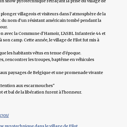
 un show pyrotechnique retraçant la prise du village de
plonger villageois et visiteurs dans l’atmosphère de la
t du nom d’un résistant américain tombé pendant la
our.
tion avec la Commune d'Hamoir, L'ASBL Infanterie 44 et
son camp. Cette année, le village de Filot fut mis à
que les habitants vêtus en tenue d'époque.
res, rencontrer les troupes, baptême en véhicules
beaux paysages de Belgique et une promenade vivante
 attention aux escarmouches"
 et bal de la libération furent à l'honneur.
8703/
w pyrotechnique dans le village de Filot