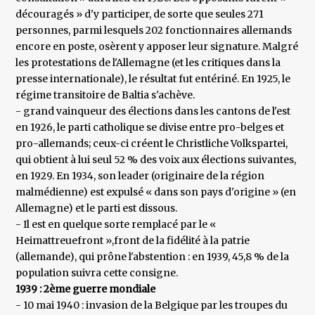
découragés » d'y participer, de sorte que seules 271
personnes, parmi lesquels 202 fonctionnaires allemands
encore en poste, osèrent y apposer leur signature. Malgré
les protestations de l'Allemagne (et les critiques dans la
presse internationale), le résultat fut entériné. En 1925, le
régime transitoire de Baltia s'achève.
- grand vainqueur des élections dans les cantons de l'est
en 1926, le parti catholique se divise entre pro-belges et
pro-allemands; ceux-ci créent le Christliche Volkspartei,
qui obtient à lui seul 52 % des voix aux élections suivantes,
en 1929. En 1934, son leader (originaire de la région
malmédienne) est expulsé « dans son pays d'origine » (en
Allemagne) et le parti est dissous.
- Il est en quelque sorte remplacé par le «
Heimattreuefront »,front de la fidélité à la patrie
(allemande), qui prône l'abstention : en 1939, 45,8 % de la
population suivra cette consigne.
1939 : 2ème guerre mondiale
- 10 mai 1940 : invasion de la Belgique par les troupes du