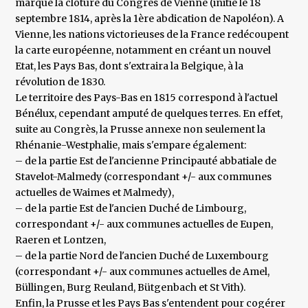
marque la clôture du Congrès de Vienne (initié le 18
septembre 1814, après la 1ère abdication de Napoléon). A
Vienne, les nations victorieuses de la France redécoupent
la carte européenne, notamment en créant un nouvel
Etat, les Pays Bas, dont s'extraira la Belgique, à la
révolution de 1830.
Le territoire des Pays-Bas en 1815 correspond à l'actuel
Bénélux, cependant amputé de quelques terres. En effet,
suite au Congrès, la Prusse annexe non seulement la
Rhénanie-Westphalie, mais s'empare également:
– de la partie Est de l'ancienne Principauté abbatiale de
Stavelot-Malmedy (correspondant +/- aux communes
actuelles de Waimes et Malmedy),
– de la partie Est de l'ancien Duché de Limbourg,
correspondant +/- aux communes actuelles de Eupen,
Raeren et Lontzen,
– de la partie Nord de l'ancien Duché de Luxembourg
(correspondant +/- aux communes actuelles de Amel,
Büllingen, Burg Reuland, Bütgenbach et St Vith).
Enfin, la Prusse et les Pays Bas s'entendent pour cogérer