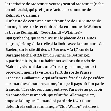
le territoire de Moresnet Neutre /Neutral Moresnet (riche
en minerais), qui préfigure l'actuelle commune de
Kelmis/La Calamine.
Il subsiste de cette ancienne frontière de 1815 une seule
borne, située sur le territoire de la commune de Waimes :
la borne K(onigrijk) N(ederland) –W(aimes)-
B(utgenbach), qui se trouve sur le plateau des Hautes
Fagnes, le long de la Helle, à la limite avec la commune de
Baelen, sur le site dit des « 3 Bornes » (à 1,7 km de la
Baraque Michel et 2,8 km du Signal de Botrange).
A partir de 1815, 10.000 habitants wallons du Kreis de
Malmedy vivront dans une Prusse germanophone et
recevront même la visite, en 1853, du roi de Prusse
Frédéric-Guillaume IV qui affirmera être fier de posséder,
aux marches de son royaume, " un petit pays où l’on parle
français ". Les choses changent avec l’arrivée au pouvoir
du chancelier Bismarck, qui réunifie l'Allemagne et y
impose la langue allemande à partir de 1870. Pour
défendre la culture romane, le "Club Wallon" est créé à