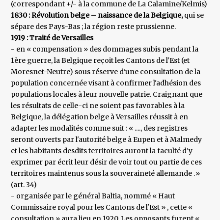
(correspondant +/- à la commune de La Calamine/Kelmis)
1830 : Révolution belge – naissance de la Belgique,
qui se
sépare des Pays-Bas ; la région reste prussienne.
1919 : Traité de Versailles
- en « compensation » des dommages subis pendant la
1ère guerre, la Belgique reçoit les Cantons de l'Est (et
Moresnet-Neutre) sous réserve d'une consultation de la
population concernée visant à confirmer l'adhésion des
populations locales à leur nouvelle patrie. Craignant que
les résultats de celle-ci ne soient pas favorables à la
Belgique, la délégation belge à Versailles réussit à en
adapter les modalités comme suit : « ...., des registres
seront ouverts par l'autorité belge à Eupen et à Malmedy
et les habitants desdits territoires auront la faculté d'y
exprimer par écrit leur désir de voir tout ou partie de ces
territoires maintenus sous la souveraineté allemande .»
(art. 34)
- organisée par le général Baltia, nommé « Haut
Commissaire royal pour les Cantons de l'Est » , cette «
consultation » aura lieu en 1920. Les opposants furent «