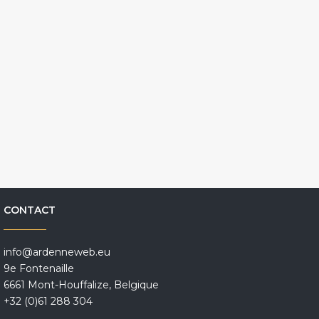
CONTACT
info@ardenneweb.eu
9e Fontenaille
6661 Mont-Houffalize, Belgique
+32 (0)61 288 304