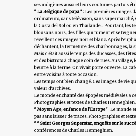
ses indigènes aussi et leurs coutumes parfois ét
" La Belgique de papa " :
Les premières images da
ordinateurs, sans télévision, sans supermarché, 
la Costa del Sol ou en Thaïlande... Pourtant, les 
blousons noirs, des filles qui fument et se teign
réveillent ces images noir et blanc. Après l'euph
déchantent, la fermeture des charbonnages, la sid
Mais c'était aussi le temps des ducasses, des fêtes
et des bistrots à chaque coin de rues. Au village, le
beurre à la ferme. On vivait porte ouverte. La cafe
entre voisins à toute occasion.
Les temps ont bien changé. Ces images de vie q
valeur d'archives.
Le monde enchanté des épopées médiévales a cert
Photographies et textes de Charles Henneghien.
" Moyen Age, enfance de l'Europe"
: Le monde e
pas sans laisser de traces. Photographies et tex
" " Saint Georges Superstar, enquête sur le succès
conférences de Charles Henneghien.