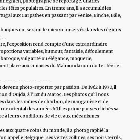
 Henneghien, photographe de reportage. Charles
les fêtes populaires. En trente ans, il a accumulé les
tugal aux Carpathes en passant par Venise, Binche, Bâle,
chaïques qui se sont le mieux conservés dans les régions
, …
re, l’exposition rend compte d’une extraordinaire
proportions variables, humour, fantaisie, défoulement
e baroque, vulgarité ou élégance, moquerie,
nt place aux cimaises du Malmundarium du 1er février
-------------------------
evenu photo-reporter par passion. De 1962 à 1970, il
on d’Oujda, à l’Est du Maroc. Les photos qu’il nous
ciles dans les mines de charbon, de manganèse et de
Maroc oriental des années 60.Il exprime par ses clichés sa
e à leurs conditions de vie et aux mécanismes
es aux quatre coins du monde, il a photographié la
on appelle Belgique : ses vertes collines, ses noirs terrils,