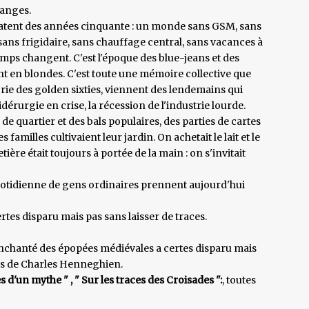
ranges.
tent des années cinquante : un monde sans GSM, sans
sans frigidaire, sans chauffage central, sans vacances à
temps changent. C'est l'époque des blue-jeans et des
ent en blondes. C'est toute une mémoire collective que
orie des golden sixties, viennent des lendemains qui
érurgie en crise, la récession de l'industrie lourde.
 de quartier et des bals populaires, des parties de cartes
s familles cultivaient leur jardin. On achetait le lait et le
tière était toujours à portée de la main : on s'invitait
uotidienne de gens ordinaires prennent aujourd'hui
es disparu mais pas sans laisser de traces.
nchanté des épopées médiévales a certes disparu mais
tes de Charles Henneghien.
 d'un mythe " , " Sur les traces des Croisades ":
, toutes