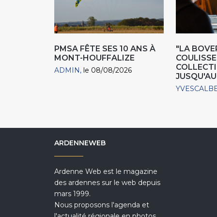
PMSA FÊTE SES 10 ANS À
"LA BOVER
MONT-HOUFFALIZE
COULISSE
COLLECTIO
ADMIN
le 08/08/2026
JUSQU'AU
YVESCALB
ARDENNEWEB
Ardenne Web est le magazine
des ardennes sur le web depuis
mars 1999.
Nous proposons l'agenda et
l'actualité régionale en photos