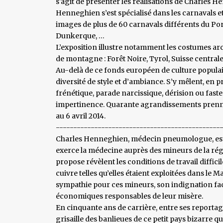
s'agit de présenter les réalisations de Charles
Henneghien s’est spécialisé dans les carnavals et 
images de plus de 60 carnavals différents du Por
Dunkerque, …
L’exposition illustre notamment les costumes ar
de montagne : Forêt Noire, Tyrol, Suisse centrale
Au-delà de ce fonds européen de culture populai
diversité de style et d’ambiance. S’y mêlent, en 
frénétique, parade narcissique, dérision ou fast
impertinence. Quarante agrandissements prenne
au 6 avril 2014.
-----------------------------------------------
Charles Henneghien, médecin pneumologue, est d
exerce la médecine auprès des mineurs de la régi
propose révèlent les conditions de travail diffi
cuivre telles qu’elles étaient exploitées dans le 
sympathie pour ces mineurs, son indignation fac
économiques responsables de leur misère.
En cinquante ans de carrière, entre ses reportag
grisaille des banlieues de ce petit pays bizarre qu'