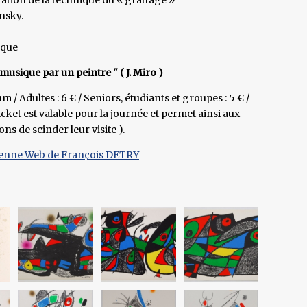
insky.
rque
sique par un peintre " ( J. Miro )
/ Adultes : 6 € / Seniors, étudiants et groupes : 5 € /
ticket est valable pour la journée et permet ainsi aux
ns de scinder leur visite ).
denne Web de François DETRY