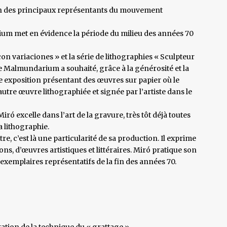
l’un des principaux représentants du mouvement
ium met en évidence la période du milieu des années 70
con variaciones » et la série de lithographies « Sculpteur
e Malmundarium a souhaité, grâce à la générosité et la
e exposition présentant des œuvres sur papier où le
’autre œuvre lithographiée et signée par l’artiste dans le
Miró excelle dans l’art de la gravure, très tôt déjà toutes
la lithographie.
e, c’est là une particularité de sa production. Il exprime
tions, d’œuvres artistiques et littéraires. Miró pratique son
 exemplaires représentatifs de la fin des années 70.
tation de la technique du « grattage »