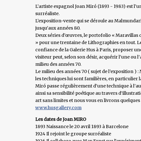
L’artiste espagnol Joan Miró (1893 - 1983) est 
surréaliste.
L’exposition-vente qui se déroule au Malmundar
jusqu’aux années 80.
Deux séries d’œuvres, le portofolio « Maravillas 
» pour une trentaine de Lithographies en tout. L
confiance de la Galerie Hus à Paris, proposer un
visiteur peut, selon son désir, acquérir l’une ou l
milieu des années 70.
Le milieu des années 70 ( sujet de l’exposition ) : 
les techniques lui sont familières, en particulier 
Miró passe régulièrement d’une technique à l’autr
ainsi sa sensibilité poétique au travers d’illustra
art sans limites et nous vous en livrons quelques
www.husgallery.com
Les dates de Joan MIRO
1893 Naissance le 20 avril 1893 à Barcelone
1924 Il rejoint le groupe surréaliste
1926 Il collabore avec Max Ernst sur l'expérimen