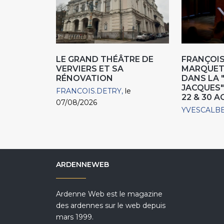
LE GRAND THÉÂTRE DE
FRANÇOIS
VERVIERS ET SA
MARQUET,
RÉNOVATION
DANS LA 
JACQUES"
FRANCOIS.DETRY
le
22 & 30 
07/08/2026
YVESCALB
ARDENNEWEB
Ardenne Web est le magazine
des ardennes sur le web depuis
mars 1999.