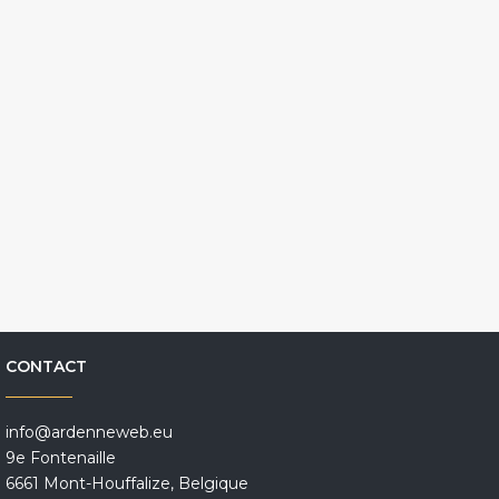
CONTACT
info@ardenneweb.eu
9e Fontenaille
6661 Mont-Houffalize, Belgique