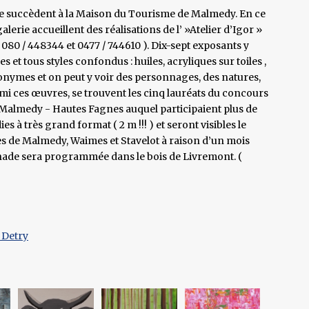
se succèdent à la Maison du Tourisme de Malmedy. En ce
lerie accueillent des réalisations de l’ »Atelier d’Igor »
080 / 448344 et 0477 / 744610 ). Dix-sept exposants y
 et tous styles confondus : huiles, acryliques sur toiles ,
onymes et on peut y voir des personnages, des natures,
mi ces œuvres, se trouvent les cinq lauréats du concours
almedy - Hautes Fagnes auquel participaient plus de
s à très grand format ( 2 m !!! ) et seront visibles le
s de Malmedy, Waimes et Stavelot à raison d’un mois
nade sera programmée dans le bois de Livremont. (
 Detry