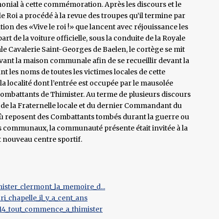
monial à cette commémoration. Après les discours et le
 le Roi a procédé à la revue des troupes qu’il termine par
ation des «Vive le roi !» que lancent avec réjouissance les
art de la voiture officielle, sous la conduite de la Royale
le Cavalerie Saint-Georges de Baelen, le cortège se mit
 devant la maison communale afin de se recueillir devant la
les noms de toutes les victimes locales de cette
e la localité dont l’entrée est occupée par le mausolée
 Combattants de Thimister. Au terme de plusieurs discours
 de la Fraternelle locale et du dernier Commandant du
 où reposent des Combattants tombés durant la guerre ou
s communaux, la communauté présente était invitée à la
t nouveau centre sportif.
ister_clermont_la_memoire_d...
_chapelle_il_y_a_cent_ans
14_tout_commence_a_thimister