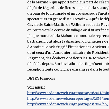
de la Marine » qui apportaient leur part de céré
dépôt de 18 gerbes de fleurs au pied de la statue,
un bain de foule rapide et improvisé, sous l’incit
spectateurs en guise d’ « au revoir ». Après le dép
Cavalerie Saint-Martin de Welkenraedt et la Roya
en route vers le centre du village où il fit arrêt
plaque murale de la Maison communale reprenant 
barbarie. Il prit alors la direction du cimetière d
d’Antoine Fonck érigé à l’initiative des Anciens
dont ceux d’un Aumônier militaire, du Président
Régiment, des écoliers ont fleuri les 36 tombes
décédés depuis. Sur invitation des Représentant
réception toute conviviale organisée dans le tou
DETRY François
Voir aussi :
http://www.ardenneweb.eu/reportages/2011/thim
http://www.ardenneweb.eu/reportages/2014/henri
http://www.ardenneweb.eu/reportages/2014/an_