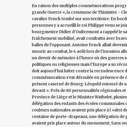
En raison des multiples commémorations program
grande Guerre », la commune de Thimister - Cl
cavalier Fonck tombé sur son territoire. En bord
personnes y a accueilli le roi Philippe venu se jo
bourgmestre Didier d’Oultremont a rappelé le sac
fraîchement mobilisé, avait combattu avec brav
balles de l’opposant. Antoine Fonck allait deveni
mourir au combat, le 4 août lors de l’invasion a
un devoir de mémoire à l’heure où des guerres 
politiques ou religieuses mais l’Europe a su réco
doit aujourd’hui lutter contre la recrudescence de
commémoration s’est déroulée en présence de 
présent caserné de Bourg-Léopold entouré de sa
devant ». Près de 80 personnalités régionales et 
Province de Liège et le Ministre Wathelet, plusi
délégation des enfants des écoles communales du
couleurs nationales avaient pris place à l »abri d
centaine de porte-drapeaux, une délégation de 
avaient pris place autour du monument, Sans oubl