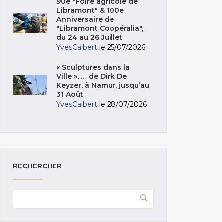
90e "Foire agricole de
Libramont" & 100e
Anniversaire de
"Libramont Coopéralia",
du 24 au 26 Juillet
YvesCalbert
le 25/07/2026
« Sculptures dans la
Ville », … de Dirk De
Keyzer, à Namur, jusqu’au
31 Août
YvesCalbert
le 28/07/2026
RECHERCHER