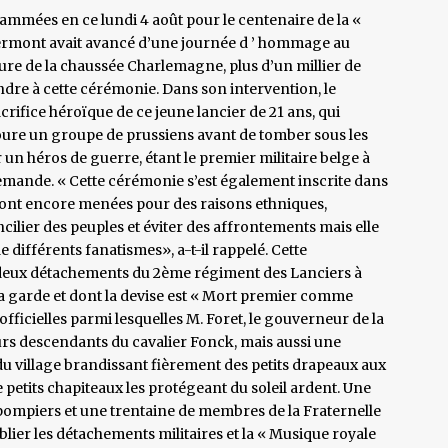
mées en ce lundi 4 août pour le centenaire de la «
ermont avait avancé d’une journée d ’ hommage au
ure de la chaussée Charlemagne, plus d’un millier de
indre à cette cérémonie. Dans son intervention, le
rifice héroïque de ce jeune lancier de 21 ans, qui
oure un groupe de prussiens avant de tomber sous les
r un héros de guerre, étant le premier militaire belge à
llemande. « Cette cérémonie s’est également inscrite dans
sont encore menées pour des raisons ethniques,
ncilier des peuples et éviter des affrontements mais elle
 différents fanatismes», a-t-il rappelé. Cette
deux détachements du 2ème régiment des Lanciers à
 garde et dont la devise est « Mort premier comme
officielles parmi lesquelles M. Foret, le gouverneur de la
eurs descendants du cavalier Fonck, mais aussi une
 village brandissant fièrement des petits drapeaux aux
e petits chapiteaux les protégeant du soleil ardent. Une
pompiers et une trentaine de membres de la Fraternelle
ier les détachements militaires et la « Musique royale