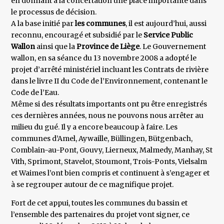
en donnant à la concertation une place importante dans
le processus de décision.
A la base initié par
les communes
, il est aujourd’hui, aussi
reconnu, encouragé et subsidié par le
Service Public
Wallon
ainsi que la
Province de Liège
. Le Gouvernement
wallon, en sa séance du 13 novembre 2008 a adopté le
projet d’arrêté ministériel incluant les Contrats de rivière
dans le livre II du Code de l’Environnement, contenant le
Code de l’Eau.
Même si des résultats importants ont pu être enregistrés
ces dernières années, nous ne pouvons nous arrêter au
milieu du gué. Il y a encore beaucoup à faire. Les
communes d’Amel, Aywaille, Büllingen, Bütgenbach,
Comblain-au-Pont, Gouvy, Lierneux, Malmedy, Manhay, St
Vith, Sprimont, Stavelot, Stoumont, Trois-Ponts, Vielsalm
et Waimes l’ont bien compris et continuent à s’engager et
à se regrouper autour de ce magnifique projet.
Fort de cet appui, toutes les communes du bassin et
l’ensemble des partenaires du projet vont signer, ce