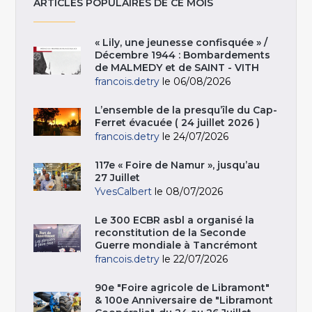
ARTICLES POPULAIRES DE CE MOIS
« Lily, une jeunesse confisquée » /
Décembre 1944 : Bombardements
de MALMEDY et de SAINT - VITH
francois.detry
le 06/08/2026
L’ensemble de la presqu’île du Cap-
Ferret évacuée ( 24 juillet 2026 )
francois.detry
le 24/07/2026
117e « Foire de Namur », jusqu’au
27 Juillet
YvesCalbert
le 08/07/2026
Le 300 ECBR asbl a organisé la
reconstitution de la Seconde
Guerre mondiale à Tancrémont
francois.detry
le 22/07/2026
90e "Foire agricole de Libramont"
& 100e Anniversaire de "Libramont