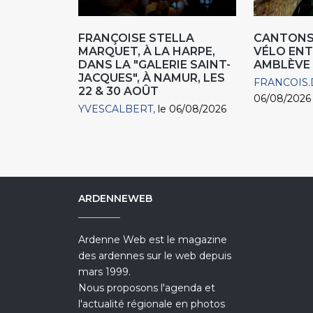
FRANÇOISE STELLA
CANTONS 
MARQUET, À LA HARPE,
VÉLO ENT
DANS LA "GALERIE SAINT-
AMBLÈVE
JACQUES", À NAMUR, LES
FRANCOIS.
22 & 30 AOÛT
06/08/2026
YVESCALBERT
le 06/08/2026
ARDENNEWEB
Ardenne Web est le magazine
des ardennes sur le web depuis
mars 1999.
Nous proposons l'agenda et
l'actualité régionale en photos