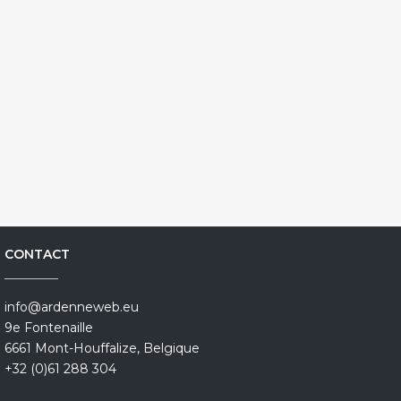
CONTACT
info@ardenneweb.eu
9e Fontenaille
6661 Mont-Houffalize, Belgique
+32 (0)61 288 304