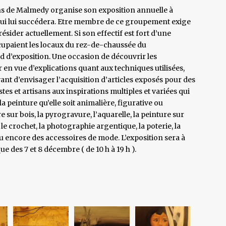
isans de Malmedy organise son exposition annuelle à
 qui lui succédera. Etre membre de ce groupement exige
résider actuellement. Si son effectif est fort d’une
ccupaient les locaux du rez-de-chaussée du
d’exposition. Une occasion de découvrir les
 en vue d’explications quant aux techniques utilisées,
ant d’envisager l’acquisition d’articles exposés pour des
stes et artisans aux inspirations multiples et variées qui
la peinture qu’elle soit animalière, figurative ou
 sur bois, la pyrogravure, l’aquarelle, la peinture sur
 le crochet, la photographie argentique, la poterie, la
ou encore des accessoires de mode. L’exposition sera à
 des 7 et 8 décembre ( de 10 h à 19 h ).