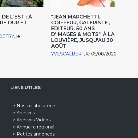
DE L'EST : À
"JEAN MARCHETTI,
RE OUR ET
COIFFEUR, GALERISTE ,
EDITEUR. 50 ANS
D'IMAGES & MOTS", À LA
DETRY
le
LOUVIÈRE, JUSQU'AU 30
AOÛT
YVESCALBERT
le 05/08/2026
LIENS UTILES
Nos collaborateurs
Archives
Archives Vidéos
Annuaire régional
Petites annonces