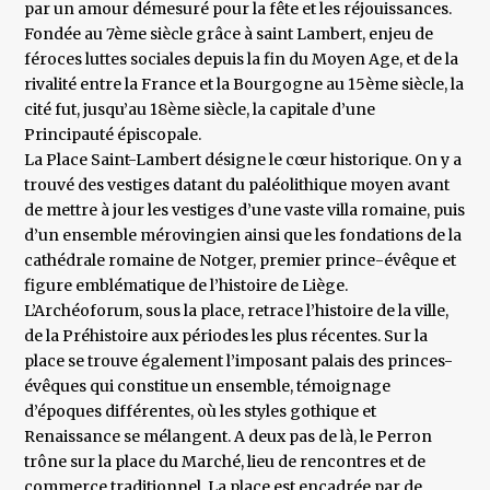
par un amour démesuré pour la fête et les réjouissances.
Fondée au 7ème siècle grâce à saint Lambert, enjeu de
féroces luttes sociales depuis la fin du Moyen Age, et de la
rivalité entre la France et la Bourgogne au 15ème siècle, la
cité fut, jusqu’au 18ème siècle, la capitale d’une
Principauté épiscopale.
La Place Saint-Lambert désigne le cœur historique. On y a
trouvé des vestiges datant du paléolithique moyen avant
de mettre à jour les vestiges d’une vaste villa romaine, puis
d’un ensemble mérovingien ainsi que les fondations de la
cathédrale romaine de Notger, premier prince-évêque et
figure emblématique de l’histoire de Liège.
L’Archéoforum, sous la place, retrace l’histoire de la ville,
de la Préhistoire aux périodes les plus récentes. Sur la
place se trouve également l’imposant palais des princes-
évêques qui constitue un ensemble, témoignage
d’époques différentes, où les styles gothique et
Renaissance se mélangent. A deux pas de là, le Perron
trône sur la place du Marché, lieu de rencontres et de
commerce traditionnel. La place est encadrée par de