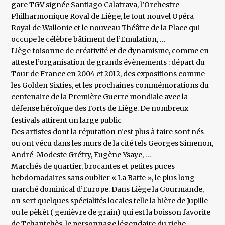
gare TGV signée Santiago Calatrava, l’Orchestre
Philharmonique Royal de Liège, le tout nouvel Opéra
Royal de Wallonie et le nouveau Théâtre de la Place qui
occupe le célèbre bâtiment de l’Emulation, …
Liège foisonne de créativité et de dynamisme, comme en
atteste l’organisation de grands évènements : départ du
Tour de France en 2004 et 2012, des expositions comme
les Golden Sixties, et les prochaines commémorations du
centenaire de la Première Guerre mondiale avec la
défense héroïque des Forts de Liège. De nombreux
festivals attirent un large public
Des artistes dont la réputation n’est plus à faire sont nés
ou ont vécu dans les murs de la cité tels Georges Simenon,
André-Modeste Grétry, Eugène Ysaye, …
Marchés de quartier, brocantes et petites puces
hebdomadaires sans oublier « La Batte », le plus long
marché dominical d’Europe. Dans Liège la Gourmande,
on sert quelques spécialités locales telle la bière de Jupille
ou le pèkèt ( genièvre de grain) qui est la boisson favorite
de Tchantchès, le personnage légendaire du riche