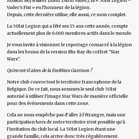
Anakin Skywalker (futur Darth Vader), la « 501st Legion –
Vader’s Fist » en l'honneur de la légion.
Depuis, cette dernière utilise, elle aussi, ce nom complet.
La 501st Legion qui a fêté ses 15 ans cette année, compte
actuellement plus de 6.000 membres actifs dans le monde.
Je vous invite à visionner le reportage consacré à la légion
dans les bonus de la version Blu-Ray du coffret "Star
Wars".
Qu’en est-il alors de la FanWars Garrison ?
Notre club couvre tout le territoire francophone de la
Belgique. De ce fait, nous sommes le seul club 501st
autorisé à utiliser l’image Star Wars de manière officielle
pour des événements dans cette zone.
Cela ne nous empêche pas d’aller à l’étranger, mais une
participation hors de notre territoire n’est possible qu’à
l’invitation du club local. La 501st Legion étant une
grande famille, cela arrive donc très régulièrement.