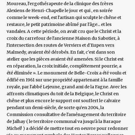
Moureau, l'ergothérapeute de la clinique des frères
Alexiens de Henri-Chapelle le jour et qui , en soirée
comme le week-end, est l'artisan qui sculpte le chêne et
restaure, le petit patrimoine abîmé par l'âge... et les
vandales. A cette période, on avait cru que le Christ et la
croix du carrefour de l'ancienne Maison du Sabotier, à
l'intersection des routes de Verviers et d'Eupen vers
Malmedy, avaient été dérobés. En fait, c'est dans son
atelier que les pièces avaient été amenées. Si le Christ est
en réparation, la croix initiale, complètement pourrie, a
été éliminée ». Le monument de Belle-Croix a été voulu et
édifié en 1961 sur une propriété appartenant à la famille
royale, par l'abbé Lejeune, grand ami de la Fagne. Avec les
affronts climatiques du toit de la Belgique, le Christ en
chêne et plus encore le support ont souffert le calvaire
pendant un demi-siècle, de sorte qu’en 2004, la
Commission consultative de l'aménagement du territoire
de Jalhay ( le territoire communal va jusqu'à la Baraque
Michel! ) a décidé de mettre tout en oeuvre pour redonner