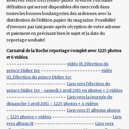
Réservez votre DVD (vidéo-photo 50 euros ) en haute
définition qui seront disponibles dès mercredi dans
toutes les bonnes boulangeries des ardennes avec la
distribution de l'édition papier du magazine. Possibilité
d'envoyer par taxi poste après réception de votre adresse
et paiement en précisant bien le sujet et la date du
reportage souhaité.
Carnaval de la Roche reportage complet avec 1225 photos
et 6 vidéos.
~~~~~~~~~~~~~~~~~~~~~~~
vidéo 01_l'élection du
prince Didier 1er
~~~~~~~~~~~~~~~~~~~~~~~
vidéo
02_l'élection du prince Didier 1er
~~~~~~~~~~~~~~~~~~~~~~~
Lien vers l'élection du
prince Didier 1er - samedi 2 avril 2011 en photos + 2 vidéos
~~~~~~~~~~~~~~~~~~~~~~~
Lien vers la journée du
dimanche 3 avril 2011 = 1225 photos + 4 vidéos
~~~~~~~~~~~~~~~~~~~~~~~
Lien vers 17 albums photos
= 1225 photos + vidéos
~~~~~~~~~~~~~~~~~~~~~~~
Lien
vers album 01
~~~~~~~~~~~~~~~~~~~~~~~
Lien vers