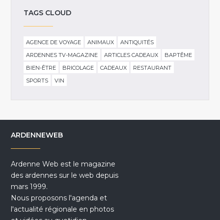
TAGS CLOUD
AGENCE DE VOYAGE
ANIMAUX
ANTIQUITÉS
ARDENNES TV-MAGAZINE
ARTICLES CADEAUX
BAPTÊME
BIEN-ÊTRE
BRICOLAGE
CADEAUX
RESTAURANT
SPORTS
VIN
ARDENNEWEB
Ardenne Web est le magazine
des ardennes sur le web depuis
mars 1999.
Nous proposons l'agenda et
l'actualité régionale en photos