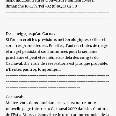
disponibilités: Heures d’ouverture: samedi 10-18 h,
dimanche 10-17 h. Tel +32 (0)80/33 02 50
---------------------------------------------------------
---------------------------------------------------------
-----------------------------------------
De la neige jusqu’au Carnaval!
Si l’on en croit les prévisions météorologiques, celles-ci
sont très prometteuses. En effet, d’autres chutes de neige
et un gel persistant sont annoncés pour la semaine
prochaine et peut être même au-delà des congés du
Carnaval. Un ‘rush’ de réservations est plus que probable;
n’hésitez pas trop longtemps…
---------------------------------------------------------
---------------------------------------------------------
-----------------------------------------
Carnaval:
Mettez-vous dans l’ambiance et visitez notre toute
nouvelle page Internet « Carnaval 2009 dans les Cantons
de l’Est ». Vous y découvrirez le programme complet de la