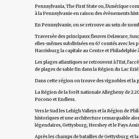
Pennsylvania, The First State ou, l'Amérique comm
à la Pennsylvanie en raison des évènements hist
En Pennsylvanie, on se retrouve au sein de nomb
Traversée des principaux fleuves Delaware, Sus
elles-mêmes subdivisées en 67 comtés avec les pr
Harrisburg la capitale au Centre et Philadelphie à 
Les plages atlantiques se retrouvent à l'Est, l'ac
de plages de sable fin dans la Région du Lac Erié
Dans cette région on trouve des vignobles et la 
La Région de la forêt nationale Allegheny de 2.2
Pocono et Endless.
Vers le Sud les Lehigh Valleys et la Région de Phi
historiques et une architecture remarquable alo
légendaires, Gettysburg, Hershey et le Pays Amis
Après les champs de batailles de Gettysburg et l