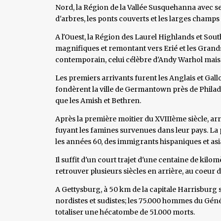
Nord, la Région de la Vallée Susquehanna avec se
d'arbres, les ponts couverts et les larges champs 
A l'Ouest, la Région des Laurel Highlands et Sou
magnifiques et remontant vers Erié et les Grands
contemporain, celui célèbre d'Andy Warhol mais a
Les premiers arrivants furent les Anglais et Gall
fondèrent la ville de Germantown près de Philade
que les Amish et Bethren.
Après la première moitier du XVIIIème siècle, arri
fuyant les famines survenues dans leur pays. La
les années 60, des immigrants hispaniques et asia
Il suffit d'un court trajet d'une centaine de kilo
retrouver plusieurs siècles en arrière, au coeur
A Gettysburg, à 50 km de la capitale Harrisburg s'
nordistes et sudistes; les 75.000 hommes du Gén
totaliser une hécatombe de 51.000 morts.