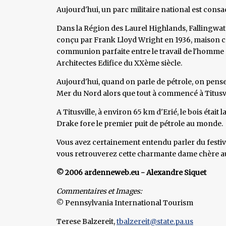
Aujourd'hui, un parc militaire national est consacr
Dans la Région des Laurel Highlands, Fallingwater
conçu par Frank Lloyd Wright en 1936, maison c
communion parfaite entre le travail de l'homme e
Architectes Edifice du XXème siècle.
Aujourd'hui, quand on parle de pétrole, on pen
Mer du Nord alors que tout à commencé à Titusvi
A Titusville, à environ 65 km d'Erié, le bois étai
Drake fore le premier puit de pétrole au monde.
Vous avez certainement entendu parler du festiv
vous retrouverez cette charmante dame chère au
© 2006 ardenneweb.eu - Alexandre Siquet
Commentaires et Images:
© Pennsylvania International Tourism
Terese Balzereit,
tbalzereit@state.pa.us