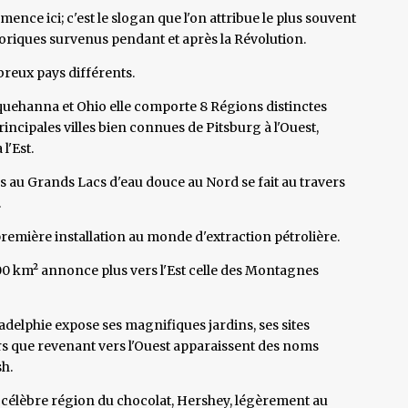
ence ici; c'est le slogan que l'on attribue le plus souvent
oriques survenus pendant et après la Révolution.
reux pays différents.
quehanna et Ohio elle comporte 8 Régions distinctes
incipales villes bien connues de Pitsburg à l'Ouest,
l'Est.
cès au Grands Lacs d'eau douce au Nord se fait au travers
.
première installation au monde d'extraction pétrolière.
00 km² annonce plus vers l'Est celle des Montagnes
ladelphie expose ses magnifiques jardins, ses sites
rs que revenant vers l'Ouest apparaissent des noms
h.
a célèbre région du chocolat, Hershey, légèrement au