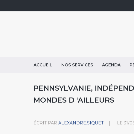
ACCUEIL
NOS SERVICES
AGENDA
P
PENNSYLVANIE, INDÉPEND
MONDES D 'AILLEURS
ÉCRIT PAR
ALEXANDRE.SIQUET
LE
31/0