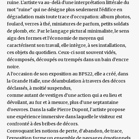
ruine. L'artiste va au-delà d'une interprétation littérale du
mot "ruine" qui ne désigne plus seulement l'édifice en
dégradation mais toute trace d'occupation: album photos,
foulard, verres à thé, miniatures de parfum, petits soldats
de plomb, etc. Par le langage pictural minimaliste, le sens
aigu des formes et l’économie de moyens qui
caractérisent son travail, elle intègre, à ses installations,
ces objets du quotidien. Ceux-ci sont souvent vidés,
décomposés, découpés ou trempés dans un bain d’encre
noire.
A l’occasion de son exposition au BPS22, elle a créé, dans
la Grande Halle, une déambulation à travers des décors
déclassés, à moitié suspendus,
comme autant de vestiges d’une action qui a eu lieu et
dévoilant, au fur et à mesure, plus d’une septantaine
d’oeuvres. Dans la salle Pierre Dupont, l’artiste propose
une expérience immersive dans laquelle le visiteur est
confronté à des bribes de décors.
Convoquant les notions de perte, d’abandon, de trace,
l’exposition forme un ensemble de paysages émotionnels