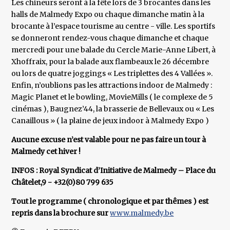
Les chineurs seront à la fête lors de 3 brocantes dans les
halls de Malmedy Expo ou chaque dimanche matin à la
brocante à l’espace tourisme au centre - ville. Les sportifs
se donneront rendez-vous chaque dimanche et chaque
mercredi pour une balade du Cercle Marie-Anne Libert, à
Xhoffraix, pour la balade aux flambeaux le 26 décembre
ou lors de quatre joggings « Les triplettes des 4 Vallées ».
Enfin, n’oublions pas les attractions indoor de Malmedy :
Magic Planet et le bowling, MovieMills ( le complexe de 5
cinémas ), Baugnez’44, la brasserie de Bellevaux ou « Les
Canaillous » ( la plaine de jeux indoor à Malmedy Expo )
Aucune excuse n’est valable pour ne pas faire un tour à
Malmedy cet hiver !
INFOS : Royal Syndicat d’Initiative de Malmedy – Place du
Châtelet,9 - +32(0)80 799 635
Tout le programme ( chronologique et par thêmes ) est
repris dans la brochure sur
www.malmedy.be