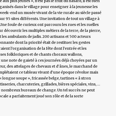
aux plus jeunes », n’est pas le fruit du hasard, il est bien
anisés dans le village pour enseigner à la jeunesse les
 week-end un musée vivant de la vie rurale au siècle passé
sur 95 sites différents. Une invitation de tout un village à
Une foule de curieux ont parcouru les rues et les ruelles
écouvrir les multiples métiers de la terre, de la pierre,
et les ambulants de jadis. 200 artisans et 500 acteurs
nante dont la priorité était de restituer les gestes
ient l’organisation de la fête dont l’entrée et les
nses folkloriques et de chants choraux wallons,
 une note de gaieté à ces journées déjà choyées par un
eur, des attelages de chevaux et d’ânes, le marchand de
omplétaient ce tableau vivant d’une époque révolue mais
 longue soupe », fricassée belge, tartines « â stron
sseries, charcuteries, grillades, bières spéciales, vins, …
 de nombreux bureaux de change. Un tel succès ne peut
cale a parfaitement joué son rôle et de la sorte