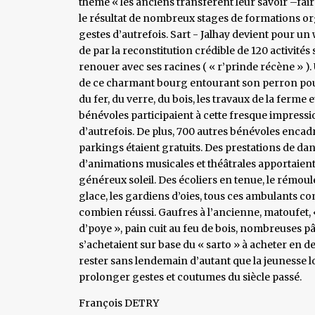
thème « les anciens transfèrent leur savoir –faire 
le résultat de nombreux stages de formations org
gestes d’autrefois. Sart - Jalhay devient pour un
de par la reconstitution crédible de 120 activités 
renouer avec ses racines ( « r’prinde récène » ). 
de ce charmant bourg entourant son perron pour d
du fer, du verre, du bois, les travaux de la ferme 
bénévoles participaient à cette fresque impression
d’autrefois. De plus, 700 autres bénévoles encadra
parkings étaient gratuits. Des prestations de da
d’animations musicales et théâtrales apportaient
généreux soleil. Des écoliers en tenue, le rémoul
glace, les gardiens d’oies, tous ces ambulants c
combien réussi. Gaufres à l’ancienne, matoufet, «
d’poye », pain cuit au feu de bois, nombreuses pâti
s’achetaient sur base du « sarto » à acheter en
rester sans lendemain d’autant que la jeunesse lo
prolonger gestes et coutumes du siècle passé.
François DETRY