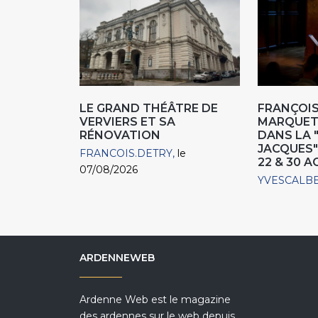
LE GRAND THÉÂTRE DE
FRANÇOIS
VERVIERS ET SA
MARQUET,
RÉNOVATION
DANS LA 
JACQUES"
FRANCOIS.DETRY
le
22 & 30 
07/08/2026
YVESCALB
ARDENNEWEB
Ardenne Web est le magazine
des ardennes sur le web depuis