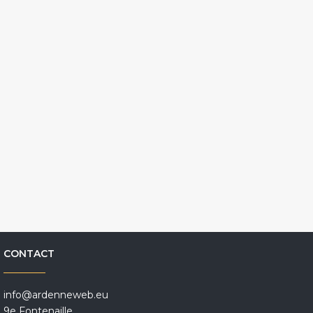
CONTACT
info@ardenneweb.eu
9e Fontenaille