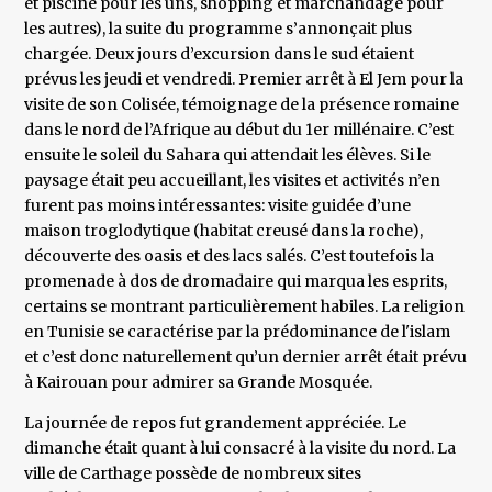
et piscine pour les uns, shopping et marchandage pour
les autres), la suite du programme s’annonçait plus
chargée. Deux jours d’excursion dans le sud étaient
prévus les jeudi et vendredi. Premier arrêt à El Jem pour la
visite de son Colisée, témoignage de la présence romaine
dans le nord de l’Afrique au début du 1er millénaire. C’est
ensuite le soleil du Sahara qui attendait les élèves. Si le
paysage était peu accueillant, les visites et activités n’en
furent pas moins intéressantes: visite guidée d’une
maison troglodytique (habitat creusé dans la roche),
découverte des oasis et des lacs salés. C’est toutefois la
promenade à dos de dromadaire qui marqua les esprits,
certains se montrant particulièrement habiles. La religion
en Tunisie se caractérise par la prédominance de l'islam
et c’est donc naturellement qu’un dernier arrêt était prévu
à Kairouan pour admirer sa Grande Mosquée.
La journée de repos fut grandement appréciée. Le
dimanche était quant à lui consacré à la visite du nord. La
ville de Carthage possède de nombreux sites