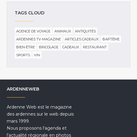
TAGS CLOUD
AGENCE DE VOYAGE
ANIMAUX
ANTIQUITÉS
ARDENNES TV-MAGAZINE
ARTICLES CADEAUX
BAPTÊME
BIEN-ÊTRE
BRICOLAGE
CADEAUX
RESTAURANT
SPORTS
VIN
ARDENNEWEB
Ardenne Web est le magazine
des ardennes sur le web depuis
mars 1999.
Nous proposons l'agenda et
l'actualité régionale en photos