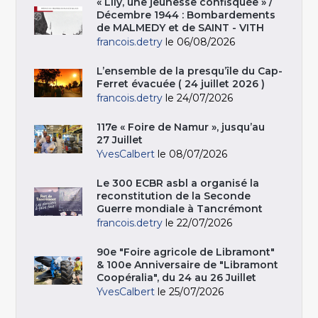
« Lily, une jeunesse confisquée » /
Décembre 1944 : Bombardements
de MALMEDY et de SAINT - VITH
francois.detry
le 06/08/2026
L’ensemble de la presqu’île du Cap-
Ferret évacuée ( 24 juillet 2026 )
francois.detry
le 24/07/2026
117e « Foire de Namur », jusqu’au
27 Juillet
YvesCalbert
le 08/07/2026
Le 300 ECBR asbl a organisé la
reconstitution de la Seconde
Guerre mondiale à Tancrémont
francois.detry
le 22/07/2026
90e "Foire agricole de Libramont"
& 100e Anniversaire de "Libramont
Coopéralia", du 24 au 26 Juillet
YvesCalbert
le 25/07/2026