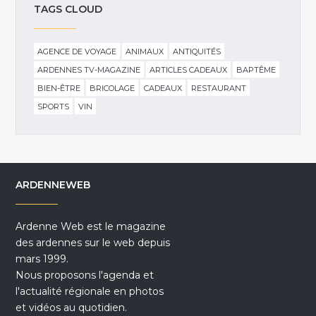
TAGS CLOUD
AGENCE DE VOYAGE
ANIMAUX
ANTIQUITÉS
ARDENNES TV-MAGAZINE
ARTICLES CADEAUX
BAPTÊME
BIEN-ÊTRE
BRICOLAGE
CADEAUX
RESTAURANT
SPORTS
VIN
ARDENNEWEB
Ardenne Web est le magazine
des ardennes sur le web depuis
mars 1999.
Nous proposons l'agenda et
l'actualité régionale en photos
et vidéos au quotidien.