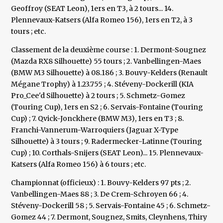
Geoffroy (SEAT Leon), 1ers en T3, à 2 tours... 14.
Plennevaux-Katsers (Alfa Romeo 156), 1ers en T2, à 3
tours ; etc.
Classement de la deuxième course : 1. Dermont-Sougnez
(Mazda RX8 Silhouette) 55 tours ; 2. Vanbellingen-Maes
(BMW M3 Silhouette) à 08.186 ; 3. Bouvy-Kelders (Renault
Mégane Trophy) à 1.23.755 ; 4. Stéveny-Dockerill (KIA
Pro_Cee'd Silhouette) à 2 tours ; 5. Schmetz-Gomez
(Touring Cup), 1ers en S2 ; 6. Servais-Fontaine (Touring
Cup) ; 7. Qvick-Jonckhere (BMW M3), 1ers en T3 ; 8.
Franchi-Vannerum-Warroquiers (Jaguar X-Type
Silhouette) à 3 tours ; 9. Radermecker-Latinne (Touring
Cup) ; 10. Corthals-Snijers (SEAT Leon)... 15. Plennevaux-
Katsers (Alfa Romeo 156) à 6 tours ; etc.
Championnat (officieux) : 1. Bouvy-Kelders 97 pts ; 2.
Vanbellingen-Maes 88 ; 3. De Crem-Schroyen 66 ; 4.
Stéveny-Dockerill 58 ; 5. Servais-Fontaine 45 ; 6. Schmetz-
Gomez 44 ; 7. Dermont, Sougnez, Smits, Cleynhens, Thiry