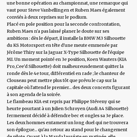
une bonne opération au championnat, une remarque qui
vaut pour Steve Vanbellingen et Ruben Maes également
conviés à deux reprises sur le podium.
Placé en pole position pour la seconde confrontation,
Ruben Maes n'a pas laissé planer le doute sur ses
ambitions : dès le départ, il installe la BMW M3 Silhouette
du KS Motorsport en tête d'une meute emmenée par
Jérôme Thiry sur la Jaguar X-Type Silhouette de l'équipe
MI. Un moment pointé en 3e position, Koen Wauters (KIA
Pro_Cee'd Silhouette) doit malheureusdement quitter la
ronde dès le 4e tour, différentiel en rade ; le chanteur de
Clouseau peut mettre plus tôt que prévu le cap sur la
capitale où l'attend le premier... des deux concerts figurant
à son agenda de la soirée.
Le flambeau KIA est repris par Philippe Stéveny qui se
heurte pourtant à un Julien Schroyen (Audi A4 Silhouette)
fermement décidé à défendre bec et ongles sa 3e place.
Les deux hommes entament un long duel qui ne trouvera
son épilogue... qu'au retour au stand pour le changement
de pilote. Quant à la Mazda lauréate en matinée, elle