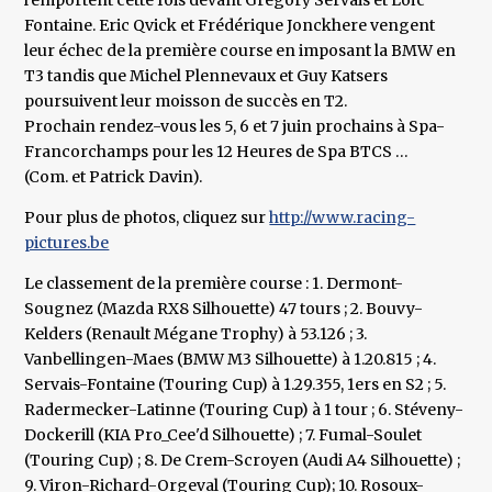
l'emportent cette fois devant Grégory Servais et Loïc
Fontaine. Eric Qvick et Frédérique Jonckhere vengent
leur échec de la première course en imposant la BMW en
T3 tandis que Michel Plennevaux et Guy Katsers
poursuivent leur moisson de succès en T2.
Prochain rendez-vous les 5, 6 et 7 juin prochains à Spa-
Francorchamps pour les 12 Heures de Spa BTCS …
(Com. et Patrick Davin).
Pour plus de photos, cliquez sur
http://www.racing-
pictures.be
Le classement de la première course : 1. Dermont-
Sougnez (Mazda RX8 Silhouette) 47 tours ; 2. Bouvy-
Kelders (Renault Mégane Trophy) à 53.126 ; 3.
Vanbellingen-Maes (BMW M3 Silhouette) à 1.20.815 ; 4.
Servais-Fontaine (Touring Cup) à 1.29.355, 1ers en S2 ; 5.
Radermecker-Latinne (Touring Cup) à 1 tour ; 6. Stéveny-
Dockerill (KIA Pro_Cee'd Silhouette) ; 7. Fumal-Soulet
(Touring Cup) ; 8. De Crem-Scroyen (Audi A4 Silhouette) ;
9. Viron-Richard-Orgeval (Touring Cup); 10. Rosoux-