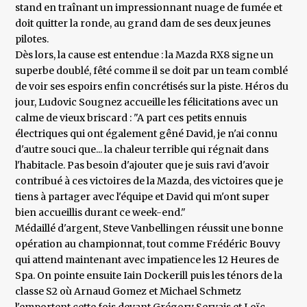
stand en traînant un impressionnant nuage de fumée et
doit quitter la ronde, au grand dam de ses deux jeunes
pilotes.
Dès lors, la cause est entendue : la Mazda RX8 signe un
superbe doublé, fêté comme il se doit par un team comblé
de voir ses espoirs enfin concrétisés sur la piste. Héros du
jour, Ludovic Sougnez accueille les félicitations avec un
calme de vieux briscard : "A part ces petits ennuis
électriques qui ont également gêné David, je n'ai connu
d'autre souci que... la chaleur terrible qui régnait dans
l'habitacle. Pas besoin d'ajouter que je suis ravi d'avoir
contribué à ces victoires de la Mazda, des victoires que je
tiens à partager avec l'équipe et David qui m'ont super
bien accueillis durant ce week-end."
Médaillé d'argent, Steve Vanbellingen réussit une bonne
opération au championnat, tout comme Frédéric Bouvy
qui attend maintenant avec impatience les 12 Heures de
Spa. On pointe ensuite Iain Dockerill puis les ténors de la
classe S2 où Arnaud Gomez et Michael Schmetz