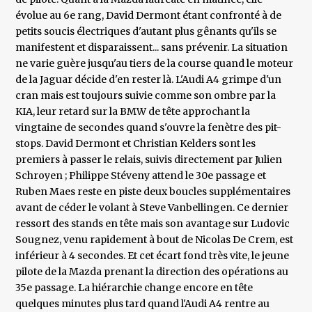
évolue au 6e rang, David Dermont étant confronté à de
petits soucis électriques d'autant plus gênants qu'ils se
manifestent et disparaissent... sans prévenir. La situation
ne varie guère jusqu'au tiers de la course quand le moteur
de la Jaguar décide d'en rester là. L'Audi A4 grimpe d'un
cran mais est toujours suivie comme son ombre par la
KIA, leur retard sur la BMW de tête approchant la
vingtaine de secondes quand s'ouvre la fenètre des pit-
stops. David Dermont et Christian Kelders sont les
premiers à passer le relais, suivis directement par Julien
Schroyen ; Philippe Stéveny attend le 30e passage et
Ruben Maes reste en piste deux boucles supplémentaires
avant de céder le volant à Steve Vanbellingen. Ce dernier
ressort des stands en tête mais son avantage sur Ludovic
Sougnez, venu rapidement à bout de Nicolas De Crem, est
inférieur à 4 secondes. Et cet écart fond très vite, le jeune
pilote de la Mazda prenant la direction des opérations au
35e passage. La hiérarchie change encore en tête
quelques minutes plus tard quand l'Audi A4 rentre au