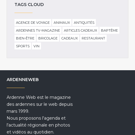
TAGS CLOUD
AGENCE DE VOYAGE
ANIMAUX
ANTIQUITÉS
ARDENNES TV-MAGAZINE
ARTICLES CADEAUX
BAPTÊME
BIEN-ÊTRE
BRICOLAGE
CADEAUX
RESTAURANT
SPORTS
VIN
ARDENNEWEB
Ardenne Web est le magazine
des ardennes sur le web depuis
mars 1999.
Nous proposons l'agenda et
l'actualité régionale en photos
et vidéos au quotidien.