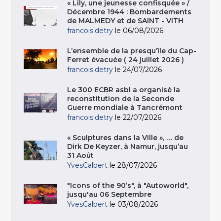
« Lily, une jeunesse confisquée » /
Décembre 1944 : Bombardements
de MALMEDY et de SAINT - VITH
francois.detry
le 06/08/2026
L’ensemble de la presqu’île du Cap-
Ferret évacuée ( 24 juillet 2026 )
francois.detry
le 24/07/2026
Le 300 ECBR asbl a organisé la
reconstitution de la Seconde
Guerre mondiale à Tancrémont
francois.detry
le 22/07/2026
« Sculptures dans la Ville », … de
Dirk De Keyzer, à Namur, jusqu’au
31 Août
YvesCalbert
le 28/07/2026
"Icons of the 90’s", à "Autoworld",
jusqu'au 06 Septembre
YvesCalbert
le 03/08/2026